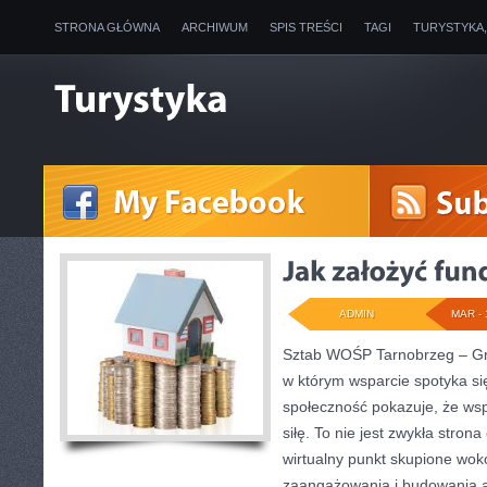
STRONA GŁÓWNA
ARCHIWUM
SPIS TREŚCI
TAGI
TURYSTYKA
ADMIN
MAR - 
Sztab WOŚP Tarnobrzeg – Gra
w którym wsparcie spotyka si
społeczność pokazuje, że ws
siłę. To nie jest zwykła stron
wirtualny punkt skupione wok
zaangażowania i budowania at