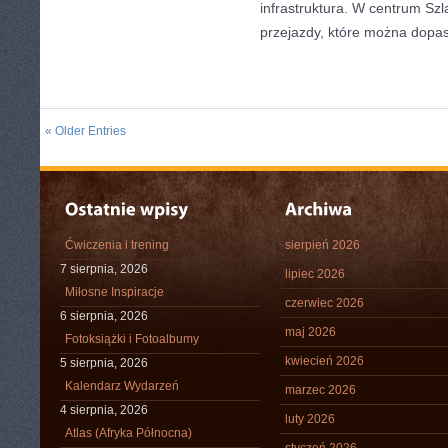
infrastruktura. W centrum Sz
przejazdy, które można dop
« Older Entries
Ćwiczenia i trening
sierpień 2026
7 sierpnia, 2026
lipiec 2026
Miłosne Inspiracje
czerwiec 2026
6 sierpnia, 2026
maj 2026
Fotoksiążki i Fotoalbumy
kwiecień 2026
5 sierpnia, 2026
Kalendarz Wydarzeń
marzec 2026
4 sierpnia, 2026
luty 2026
Atlas (Afryka Północna)