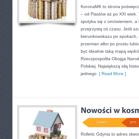
KoronaMK to strona poświęcon
– od Piastów aż po XXI wiek. 
spotyka się z omówieniem, a 
przejrzystą oś czasu. Jeśli s
kierunkowskazu po epokach, 
przemian albo po prostu lub
być idealnie taką mapą wędró
Rzeczpospolita Obojga Narodów
Polskiej. Największą siłą histo
jednego
[ Read More ]
ADMIN
STY - 
Rolletic Gdynia to adres stwo