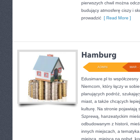
pierwszych chwil można odczuć
budujący atmosferę ciszy i sk
prowadzić
[ Read More ]
ADMIN
MAR - 
Edusimare.pl to współczesny 
Niemcom, który łączy w sobie 
planujących podróż, szukając
miast, a także chcących lepi
kulturę. Na stronie pojawiają s
Szprewą, hanzeatyckim mieści
odbudowanym z historii, mieś
innych miejscach, a tematyk
miejsca, miejsca na pobyt, ko