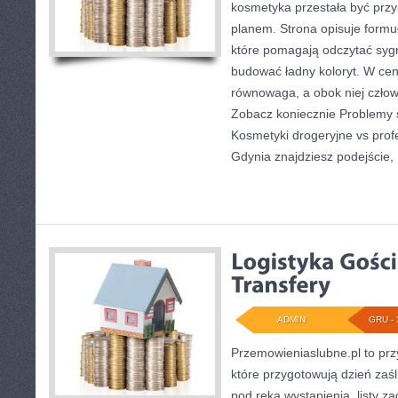
kosmetyka przestała być przy
planem. Strona opisuje formu
które pomagają odczytać sygn
budować ładny koloryt. W cent
równowaga, a obok niej człow
Zobacz koniecznie Problemy s
Kosmetyki drogeryjne vs profe
Gdynia znajdziesz podejście,
ADMIN
GRU - 
Przemowieniaslubne.pl to prz
które przygotowują dzień zaśl
pod ręką wystąpienia, listy za