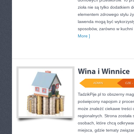
domowych przetworów. To pra
zioła nie są tylko dodatkiem d
elementem zdrowego stylu życ
lawenda mogą być wykorzyst
sposobów, zarówno w kuchni tr
More ]
ADMIN
CZE - 
TadzikPije.pl to obszerny ma
poświęcony napojom z procen
może znaleźć ciekawe treści 
regionalnych. Strona została
osobach, które chcą odkrywać 
miejsca, gdzie tematy związa