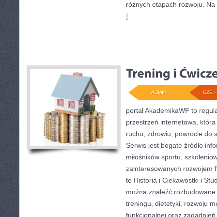
różnych etapach rozwoju. Na 
]
ADMIN
CZE - 
portal AkademikaWF to regu
przestrzeń internetowa, która
ruchu, zdrowiu, powrocie do 
Serwis jest bogate źródło info
miłośników sportu, szkolenio
zainteresowanych rozwojem f
to Historia i Ciekawostki i St
można znaleźć rozbudowane 
treningu, dietetyki, rozwoju m
funkcjonalnej oraz zagadnień