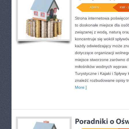
ADMIN
KWI - 
Strona internetowa poświęc
to doskonałe miejsce dla osó
związanej z wodą, naturą or
koncentruje się wokół spływó
każdy odwiedzający może zna
dotyczące organizacji wolneg
miejsce stworzone zarówno dla
miłośników wodnych wypraw. 
Turystyczne i Kajaki i Spływy
znaleźć rozbudowane opisy t
More ]