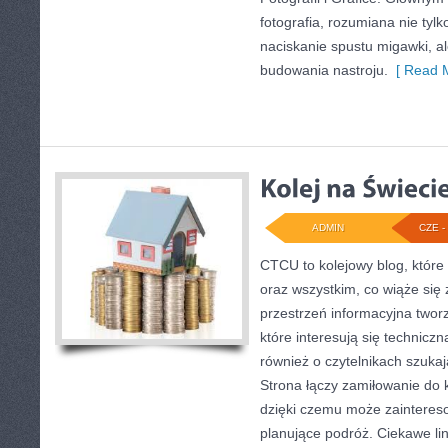
fotografia, rozumiana nie tyl
naciskanie spustu migawki, a
budowania nastroju.
[ Read M
ADMIN
CZE - 
CTCU to kolejowy blog, które
oraz wszystkim, co wiąże się
przestrzeń informacyjna twor
które interesują się techniczn
również o czytelnikach szuka
Strona łączy zamiłowanie do k
dzięki czemu może zaintere
planujące podróż. Ciekawe lin