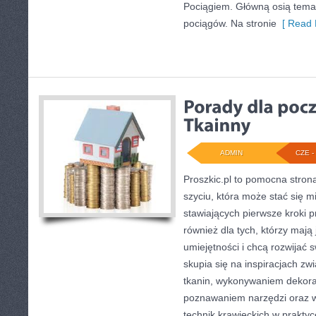
Pociągiem. Główną osią temat
pociągów. Na stronie
[ Read 
ADMIN
CZE - 
Proszkic.pl to pomocna stron
szyciu, która może stać się 
stawiających pierwsze kroki p
również dla tych, którzy maj
umiejętności i chcą rozwijać 
skupia się na inspiracjach z
tkanin, wykonywaniem dekorac
poznawaniem narzędzi oraz 
technik krawieckich w praktyc