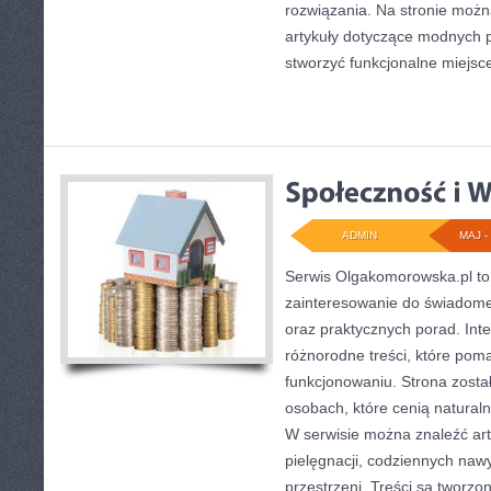
rozwiązania. Na stronie moż
artykuły dotyczące modnych p
stworzyć funkcjonalne miejsc
ADMIN
MAJ - 
Serwis Olgakomorowska.pl to 
zainteresowanie do świadomeg
oraz praktycznych porad. Inte
różnorodne treści, które po
funkcjonowaniu. Strona zosta
osobach, które cenią naturaln
W serwisie można znaleźć art
pielęgnacji, codziennych nawy
przestrzeni. Treści są tworzo