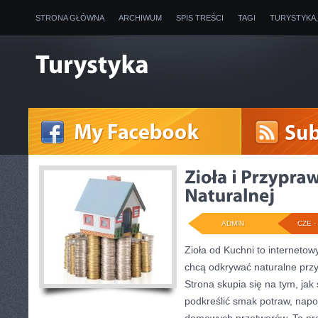
STRONA GŁÓWNA
ARCHIWUM
SPIS TREŚCI
TAGI
TURYSTYKA
ADMIN
CZE - 
Zioła od Kuchni to internetow
chcą odkrywać naturalne prz
Strona skupia się na tym, ja
podkreślić smak potraw, napo