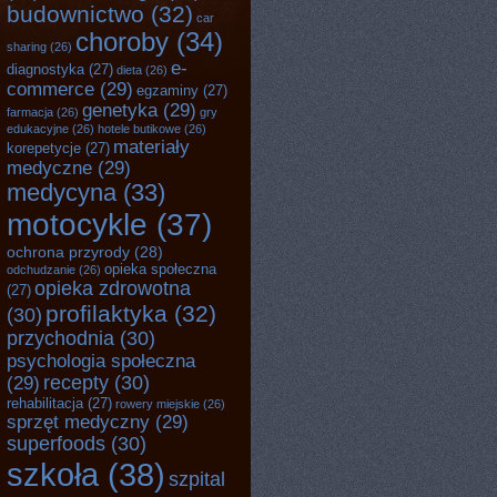
budownictwo
(32)
car
choroby
(34)
sharing
(26)
e-
diagnostyka
(27)
dieta
(26)
commerce
(29)
egzaminy
(27)
genetyka
(29)
farmacja
(26)
gry
edukacyjne
(26)
hotele butikowe
(26)
materiały
korepetycje
(27)
medyczne
(29)
medycyna
(33)
motocykle
(37)
ochrona przyrody
(28)
opieka społeczna
odchudzanie
(26)
opieka zdrowotna
(27)
profilaktyka
(32)
(30)
przychodnia
(30)
psychologia społeczna
recepty
(30)
(29)
rehabilitacja
(27)
rowery miejskie
(26)
sprzęt medyczny
(29)
superfoods
(30)
szkoła
(38)
szpital