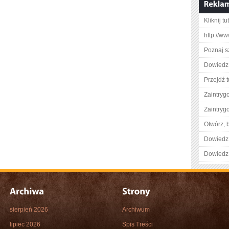
Kliknij tu
http://w
Poznaj s
Dowiedz 
Przejdź t
Zaintry
Zaintry
Otwórz, 
Dowiedz 
Dowiedz 
sierpień 2026
Archiwum
lipiec 2026
Spis Treści