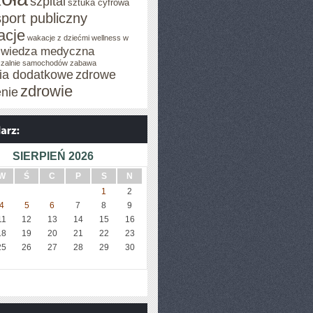
szpital
sztuka cyfrowa
sport publiczny
acje
wakacje z dziećmi
wellness w
wiedza medyczna
zalnie samochodów
zabawa
cia dodatkowe
zdrowe
zdrowie
enie
SIERPIEŃ 2026
W
Ś
C
P
S
N
1
2
4
5
6
7
8
9
11
12
13
14
15
16
18
19
20
21
22
23
25
26
27
28
29
30