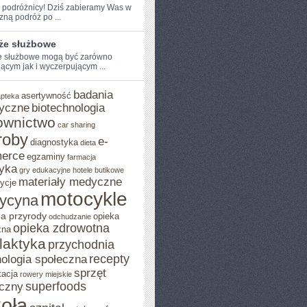
e podróżnicy! Dziś zabieramy Was w
ną⁣ podróż po ...
że służbowe
 służbowe⁢ mogą być zarówno
jącym jak i wyczerpującym ...
badania
asertywność
apteka
yczne
biotechnologia
ownictwo
car sharing
roby
e-
diagnostyka
dieta
erce
egzaminy
farmacja
yka
gry edukacyjne
hotele butikowe
materiały medyczne
ycje
motocykle
ycyna
a przyrody
opieka
odchudzanie
opieka zdrowotna
zna
ilaktyka
przychodnia
recepty
ologia społeczna
sprzęt
tacja
rowery miejskie
superfoods
czny
oła