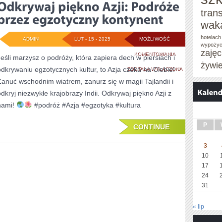
tran
WYPRAW
wak
hotelach
ADMIN
LUT - 15 - 2025
MOŻLIWOŚĆ
wypożyc
zaję
ODKRYWAJ
KOMENTOWANIA
Jeśli marzysz o podróży, która zapiera dech w piersiach i
żywi
odkrywaniu egzotycznych kultur, to Azja czeka na Ciebie!
PIĘKNO
ZOSTAŁA WYŁĄCZONA
Zanuć wschodnim wiatrem, zanurz się w magii Tajlandii i
AZJI:
odkryj niezwykłe krajobrazy Indii. Odkrywaj piękno Azji z
PODRÓŻE
nami!
#podróż #Azja #egzotyka #kultura
PRZEZ
P
CONTINUE
EGZOTYCZNY
KONTYNENT
3
10
17
24
31
« lip