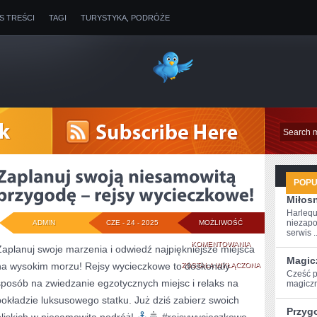
IS TREŚCI
TAGI
TURYSTYKA, PODRÓŻE
POP
Miłosn
Harlequ
niezapo
ADMIN
CZE - 24 - 2025
MOŻLIWOŚĆ
serwis ..
ZAPLANUJ
KOMENTOWANIA
Zaplanuj swoje marzenia i odwiedź najpiękniejsze miejsca
Magic
na wysokim morzu! Rejsy wycieczkowe to doskonały
SWOJĄ
ZOSTAŁA WYŁĄCZONA
Cześć p
sposób na zwiedzanie egzotycznych miejsc i relaks na
magiczn
NIESAMOWITĄ
pokładzie luksusowego statku. Już dziś zabierz swoich
PRZYGODĘ
Przyg