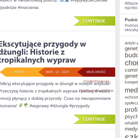
bliskich w niesamowitą podróż!
#rejsywycieczkowe
Witajci
–
#podróże #marzenia
egzotycz
REJSY
Podró
CONTINUE
WYCIECZKOWE!
Podróże
ekscytu
antyki
genet
bud
cho
comm
ADMIN
MAR - 12 - 2025
MOŻLIWOŚĆ
genet
EKSCYTUJĄCE
KOMENTOWANIA
korepet
Odkryj ekscytujące przygody w dżungli w nowym artykule!
med
Przeczytaj historie z tropikalnych wypraw i poczuj dreszcz
PRZYGODY
ZOSTAŁA WYŁĄCZONA
ochron
emocji płynący z dzikiej przyrody. Czas na niezapomniane
W
społec
doznania!
#wyprawy #dżungla #przygody
prof
DŻUNGLI:
psych
HISTORIE
CONTINUE
rehabili
Z
medy
szk
TROPIKALNYCH