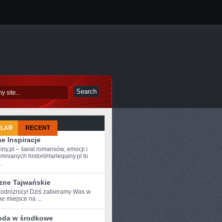
ULAR
RECENT
e Inspiracje
iny.pl – świat romansów, emocji i
mnianych historiiHarlequiny.pl to
.
zne Tajwańskie
odróżnicy!⁤ Dziś zabieramy Was w
e miejsce na ...
oda w środkowe