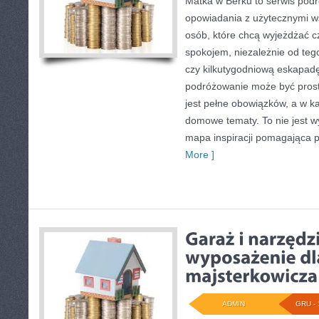
Matka w Berku to serwis podró
opowiadania z użytecznymi w
osób, które chcą wyjeżdżać c
spokojem, niezależnie od tego
czy kilkutygodniową eskapadę
podróżowanie może być prost
jest pełne obowiązków, a w ka
domowe tematy. To nie jest wył
mapa inspiracji pomagająca 
More ]
ADMIN
GRU - 