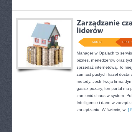
ADMIN
GRU - 
Manager w Opałach to serwis
biznes, menedżerów oraz tych
sprzedaż internetową. To mie
zamiast pustych haseł dostar
metody. Jeśli Twoja firma dymi
gasisz pożary, ten portal ma 
zamienić chaos w system. Po
Intelligence i dane w zarządza
zarządzaniu. W świecie, w
[ R