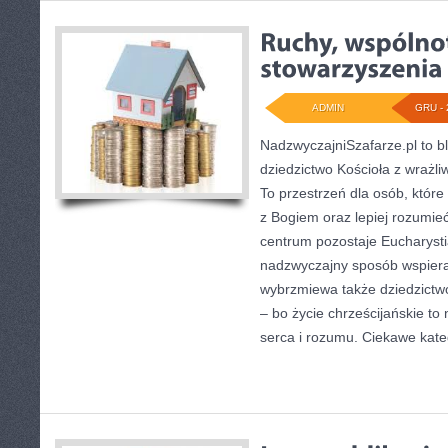
ADMIN
GRU - 
NadzwyczajniSzafarze.pl to blo
dziedzictwo Kościoła z wrażl
To przestrzeń dla osób, które
z Bogiem oraz lepiej rozumieć t
centrum pozostaje Eucharystia
nadzwyczajny sposób wspieraj
wybrzmiewa także dziedzictw
– bo życie chrześcijańskie to 
serca i rozumu. Ciekawe kate