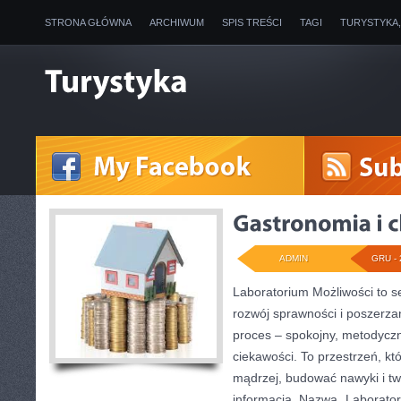
STRONA GŁÓWNA
ARCHIWUM
SPIS TREŚCI
TAGI
TURYSTYKA
ADMIN
GRU - 
Laboratorium Możliwości to se
rozwój sprawności i poszerza
proces – spokojny, metodyczn
ciekawości. To przestrzeń, k
mądrzej, budować nawyki i tw
informacją. Nazwa „Laboratori