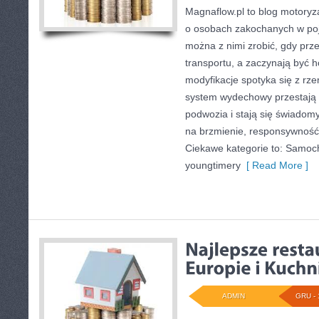
Magnaflow.pl to blog motoryza
o osobach zakochanych w poj
można z nimi zrobić, gdy prze
transportu, a zaczynają być h
modyfikacje spotyka się z rze
system wydechowy przestaj
podwozia i stają się świad
na brzmienie, responsywność
Ciekawe kategorie to: Samoc
youngtimery
[ Read More ]
ADMIN
GRU - 