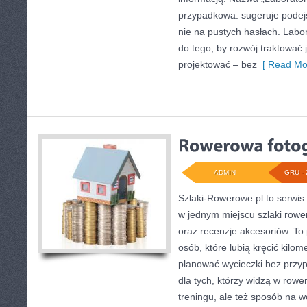
przypadkowa: sugeruje podejś
nie na pustych hasłach. Labo
do tego, by rozwój traktować
projektować – bez
[ Read Mo
ADMIN
GRU - 
Szlaki-Rowerowe.pl to serwis 
w jednym miejscu szlaki rowe
oraz recenzje akcesoriów. To p
osób, które lubią kręcić kilom
planować wycieczki bez przyp
dla tych, którzy widzą w rowe
treningu, ale też sposób na 