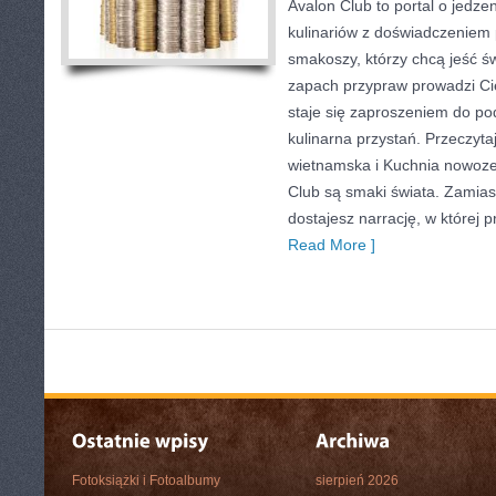
Avalon Club to portal o jedze
kulinariów z doświadczeniem p
smakoszy, którzy chcą jeść św
zapach przypraw prowadzi Cię
staje się zaproszeniem do pod
kulinarna przystań. Przeczyta
wietnamska i Kuchnia nowoz
Club są smaki świata. Zamias
dostajesz narrację, w której 
Read More ]
Fotoksiążki i Fotoalbumy
sierpień 2026