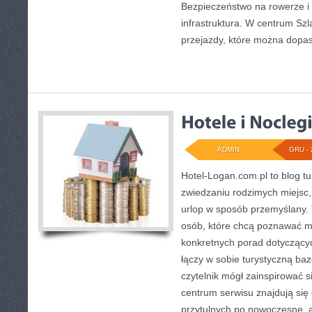
Bezpieczeństwo na rowerze i 
infrastruktura. W centrum Sz
przejazdy, które można dop
ADMIN
GRU - 
Hotel-Logan.com.pl to blog t
zwiedzaniu rodzimych miejsc
urlop w sposób przemyślany. T
osób, które chcą poznawać mi
konkretnych porad dotyczącyc
łączy w sobie turystyczną bazę
czytelnik mógł zainspirować 
centrum serwisu znajdują się
przytulnych po nowoczesne, 