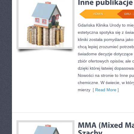
ADMIN
GRU - 
Gdańska Klinika Urody to mi
estetyczna spotyka się z świ
kliniki została pomyślana jak
chcą lepiej zrozumieć potrze
świadome decyzje dotyczące z
zbiór ofertowych opisów, ale c
dzięki której łatwiej dopasow
Nowości na stronie to Inne pub
chemiczne. W świecie, w któr
mierzy
[ Read More ]