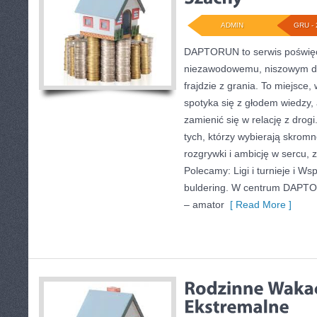
ADMIN
GRU - 
DAPTORUN to serwis poświęc
niezawodowemu, niszowym dy
frajdzie z grania. To miejsce,
spotyka się z głodem wiedzy, a
zamienić się w relację z drog
tych, którzy wybierają skromn
rozgrywki i ambicję w sercu, 
Polecamy: Ligi i turnieje i Ws
buldering. W centrum DAPTO
– amator
[ Read More ]