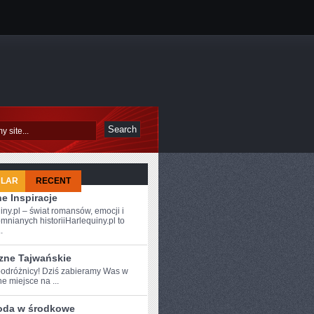
ULAR
RECENT
e Inspiracje
iny.pl – świat romansów, emocji i
mnianych historiiHarlequiny.pl to
.
zne Tajwańskie
odróżnicy!⁤ Dziś zabieramy Was w
e miejsce na ...
oda w środkowe