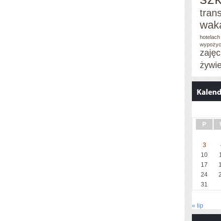
tran
wak
hotelach
wypożyc
zaję
żywi
P
3
10
17
24
31
« lip