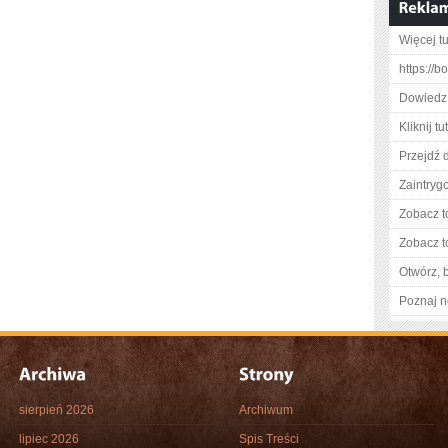
Więcej tu
https://b
Dowiedz 
Kliknij tu
Przejdź d
Zaintry
Zobacz t
Zobacz t
Otwórz, 
Poznaj n
sierpień 2026
Archiwum
lipiec 2026
Spis Treści