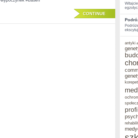
#wypoczynek #basen
Witajci
AGROTURYSTYKA
egzotycz
CONTINUE
Z
Podró
BASENEM
Podróże
ekscytu
antyki
genet
bud
cho
comm
genet
korepet
med
ochron
społec
prof
psych
rehabili
medy
szk