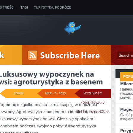
IS TREŚCI
TAGI
TURYSTYKA, PODRÓŻE
POP
Miłosn
Harlequ
niezapo
ADMIN
MAR - 7 - 2025
MOŻLIWOŚĆ
serwis ..
LUKSUSOWY
KOMENTOWANIA
Zapomnij o zgiełku miasta i zrelaksuj się w otoczeniu
Magic
przyrody. Agroturystyka z basenem to idealna opcja na
WYPOCZYNEK
ZOSTAŁA WYŁĄCZONA
Cześć p
luksusowy wypoczynek na wsi. Ciesz się spokojem i
magiczn
NA
komfortem podczas swojego pobytu! #agroturystyka
WSI:
Przyg