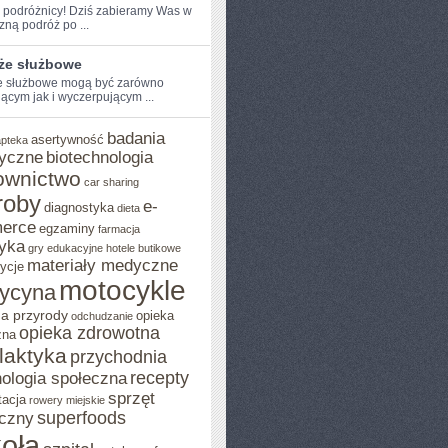
e podróżnicy! Dziś zabieramy Was w
ną⁣ podróż po ...
że służbowe
 służbowe⁢ mogą być zarówno
jącym jak i wyczerpującym ...
badania
asertywność
apteka
yczne
biotechnologia
ownictwo
car sharing
roby
e-
diagnostyka
dieta
erce
egzaminy
farmacja
yka
gry edukacyjne
hotele butikowe
materiały medyczne
ycje
motocykle
ycyna
a przyrody
opieka
odchudzanie
opieka zdrowotna
zna
ilaktyka
przychodnia
recepty
ologia społeczna
sprzęt
tacja
rowery miejskie
superfoods
czny
oła