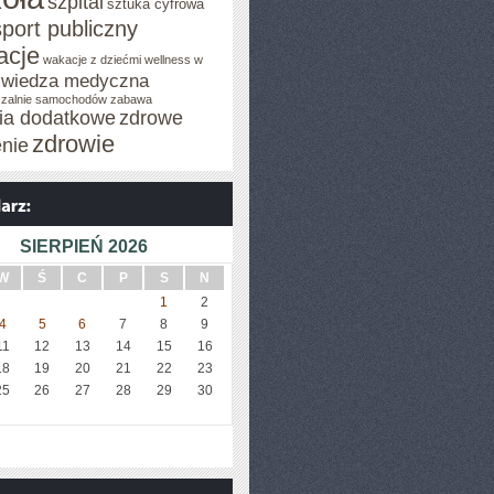
szpital
sztuka cyfrowa
sport publiczny
acje
wakacje z dziećmi
wellness w
wiedza medyczna
zalnie samochodów
zabawa
cia dodatkowe
zdrowe
zdrowie
enie
SIERPIEŃ 2026
W
Ś
C
P
S
N
1
2
4
5
6
7
8
9
11
12
13
14
15
16
18
19
20
21
22
23
25
26
27
28
29
30