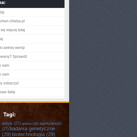
taj
ochen-chleba.pl
się więcej tutaj
taj
o pełnej wersji
gowany? Sprawdź
o sam
o sam
by zobaczyć
owe fakty
antyki
(27)
asertywność
apteka
(26)
badania genetyczne
(27)
(29)
biotechnologia
(29)