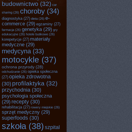
budownictwo
(32)
car
choroby
(34)
sharing
(26)
e-
diagnostyka
(27)
dieta
(26)
commerce
(29)
egzaminy
(27)
genetyka
(29)
farmacja
(26)
gry
edukacyjne
(26)
hotele butikowe
(26)
materiały
korepetycje
(27)
medyczne
(29)
medycyna
(33)
motocykle
(37)
ochrona przyrody
(28)
opieka społeczna
odchudzanie
(26)
opieka zdrowotna
(27)
profilaktyka
(32)
(30)
przychodnia
(30)
psychologia społeczna
recepty
(30)
(29)
rehabilitacja
(27)
rowery miejskie
(26)
sprzęt medyczny
(29)
superfoods
(30)
szkoła
(38)
szpital