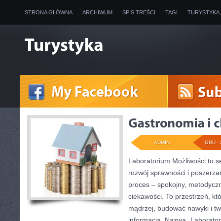
STRONA GŁÓWNA
ARCHIWUM
SPIS TREŚCI
TAGI
TURYSTYKA
ADMIN
GRU - 
Laboratorium Możliwości to se
rozwój sprawności i poszerza
proces – spokojny, metodyczn
ciekawości. To przestrzeń, k
mądrzej, budować nawyki i tw
informacją. Nazwa „Laboratori