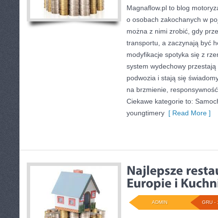
Magnaflow.pl to blog motoryza
o osobach zakochanych w poj
można z nimi zrobić, gdy prze
transportu, a zaczynają być h
modyfikacje spotyka się z rze
system wydechowy przestaj
podwozia i stają się świad
na brzmienie, responsywność
Ciekawe kategorie to: Samoc
youngtimery
[ Read More ]
ADMIN
GRU - 