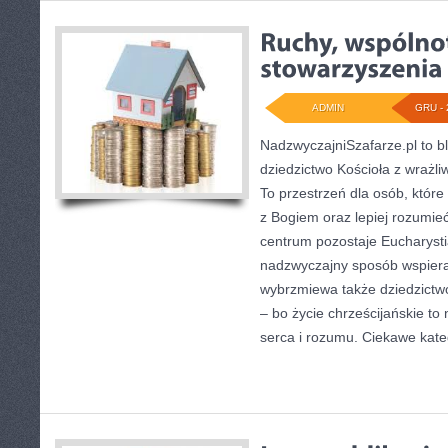
ADMIN
GRU - 
NadzwyczajniSzafarze.pl to blo
dziedzictwo Kościoła z wrażl
To przestrzeń dla osób, które
z Bogiem oraz lepiej rozumieć t
centrum pozostaje Eucharystia
nadzwyczajny sposób wspieraj
wybrzmiewa także dziedzictw
– bo życie chrześcijańskie to 
serca i rozumu. Ciekawe kate