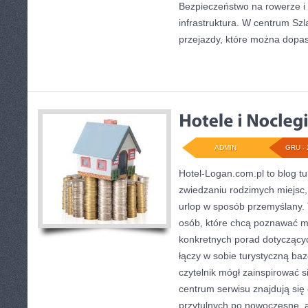
Bezpieczeństwo na rowerze i 
infrastruktura. W centrum Sz
przejazdy, które można dop
ADMIN
GRU - 
Hotel-Logan.com.pl to blog t
zwiedzaniu rodzimych miejsc
urlop w sposób przemyślany. T
osób, które chcą poznawać mi
konkretnych porad dotyczącyc
łączy w sobie turystyczną bazę
czytelnik mógł zainspirować 
centrum serwisu znajdują się
przytulnych po nowoczesne, 