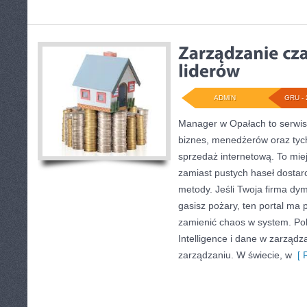
ADMIN
GRU - 
Manager w Opałach to serwis
biznes, menedżerów oraz tych
sprzedaż internetową. To mie
zamiast pustych haseł dostar
metody. Jeśli Twoja firma dymi
gasisz pożary, ten portal ma 
zamienić chaos w system. Po
Intelligence i dane w zarządza
zarządzaniu. W świecie, w
[ R