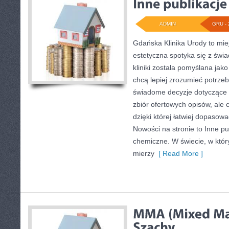
ADMIN
GRU - 
Gdańska Klinika Urody to mi
estetyczna spotyka się z świ
kliniki została pomyślana jak
chcą lepiej zrozumieć potrze
świadome decyzje dotyczące z
zbiór ofertowych opisów, ale c
dzięki której łatwiej dopasow
Nowości na stronie to Inne pub
chemiczne. W świecie, w któr
mierzy
[ Read More ]