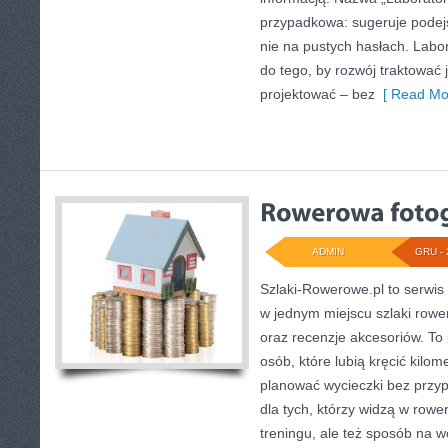
przypadkowa: sugeruje podejś
nie na pustych hasłach. Labo
do tego, by rozwój traktować
projektować – bez
[ Read Mo
ADMIN
GRU - 
Szlaki-Rowerowe.pl to serwis 
w jednym miejscu szlaki rowe
oraz recenzje akcesoriów. To p
osób, które lubią kręcić kilom
planować wycieczki bez przyp
dla tych, którzy widzą w rowe
treningu, ale też sposób na 