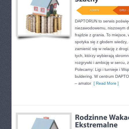
ADMIN
GRU - 
DAPTORUN to serwis poświęc
niezawodowemu, niszowym dy
frajdzie z grania. To miejsce,
spotyka się z głodem wiedzy, a
zamienić się w relację z drog
tych, którzy wybierają skromn
rozgrywki i ambicję w sercu, 
Polecamy: Ligi i turnieje i Ws
buldering. W centrum DAPTO
– amator
[ Read More ]