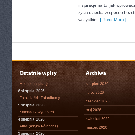
inspiracje na to, jak wprowa
życia dziecka w sposób bezst
wszystkim
[ Read More ]
Miłosne Inspiracje
sierpień 2026
6 sierpnia, 2026
lipiec 2026
Fotoksiążki i Fotoalbumy
czerwiec 2026
5 sierpnia, 2026
maj 2026
Kalendarz Wydarzeń
kwiecień 2026
4 sierpnia, 2026
Atlas (Afryka Północna)
marzec 2026
3 sierpnia, 2026