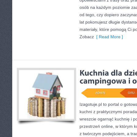
opowieściami z trasy oraz p
osób na każdym poziomie za
od tego, czy dopiero zaczyna
lat pokonujesz długie dystanse
materiały, które pomogą Ci p
Zobacz
[ Read More ]
ADMIN
GRU - 
Izagotuje.pl to portal o gotow
kuchni z praktycznymi porada
wreszcie ogarnąć kuchnię i 
przestrzeń online, w którym k
z twórczym podejściem, a tra