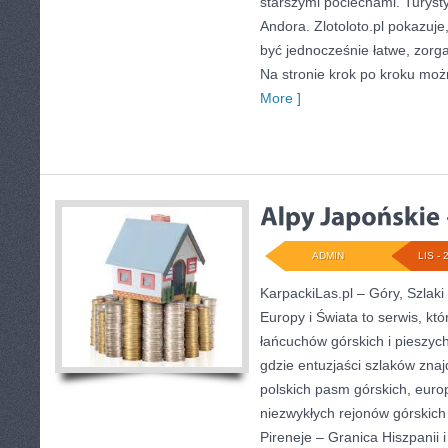
starszymi pociechami. Turyst
Andora. Zlotoloto.pl pokazuj
być jednocześnie łatwe, zorga
Na stronie krok po kroku moż
More ]
ADMIN
LIS - 
KarpackiLas.pl – Góry, Szlaki
Europy i Świata to serwis, któ
łańcuchów górskich i pieszyc
gdzie entuzjaści szlaków zna
polskich pasm górskich, euro
niezwykłych rejonów górskich
Pireneje – Granica Hiszpanii i