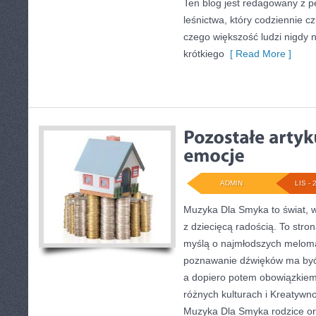
Ten blog jest redagowany z p
leśnictwa, który codziennie 
czego większość ludzi nigdy 
krótkiego
[ Read More ]
ADMIN
LIS - 
Muzyka Dla Smyka to świat, w
z dziecięcą radością. To stro
myślą o najmłodszych meloma
poznawanie dźwięków ma być 
a dopiero potem obowiązkie
różnych kulturach i Kreatywno
Muzyka Dla Smyka rodzice ora