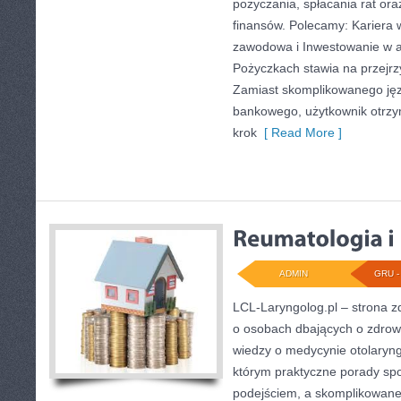
pożyczania, spłacania rat or
finansów. Polecamy: Kariera 
zawodowa i Inwestowanie w a
Pożyczkach stawia na przejrzy
Zamiast skomplikowanego ję
bankowego, użytkownik otrzym
krok
[ Read More ]
ADMIN
GRU - 
LCL-Laryngolog.pl – strona z
o osobach dbających o zdrowie
wiedzy o medycynie otolaryng
którym praktyczne porady sp
podejściem, a skomplikowan