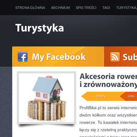
STRONA GŁÓWNA
ARCHIWUM
SPIS TREŚCI
TAGI
TURYSTYKA
ADMIN
GRU - 
ProfiBike.pl to serwis intern
dwóm kółkom oraz wszystkiem
rowerze. To kawałek internet
łączy się z rzetelną praktycz