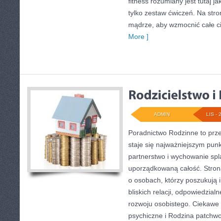
fitness rozumiany jest tutaj j
tylko zestaw ćwiczeń. Na stro
mądrze, aby wzmocnić całe ci
More ]
ADMIN
LIS - 
Poradnictwo Rodzinne to prze
staje się najważniejszym pun
partnerstwo i wychowanie spla
uporządkowaną całość. Stron
o osobach, którzy poszukują 
bliskich relacji, odpowiedzial
rozwoju osobistego. Ciekawe 
psychiczne i Rodzina patchwo