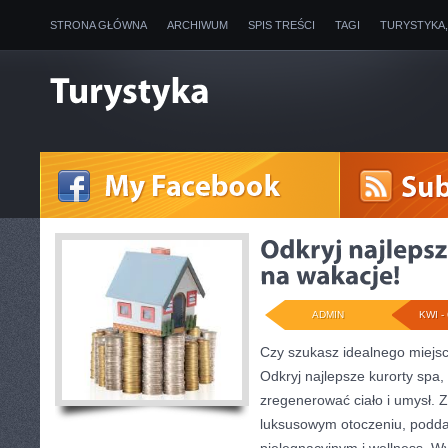
STRONA GŁÓWNA
ARCHIWUM
SPIS TREŚCI
TAGI
TURYSTYKA
ADMIN
KWI - 
Czy szukasz idealnego miejs
Odkryj najlepsze kurorty spa
zregenerować ciało i umysł. Z
luksusowym otoczeniu, podda