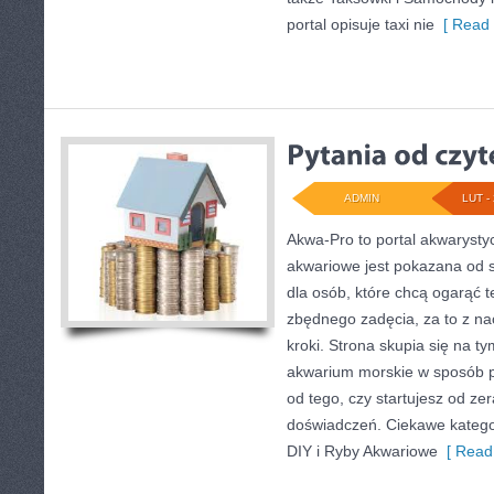
portal opisuje taxi nie
[ Read 
ADMIN
LUT - 
Akwa-Pro to portal akwarysty
akwariowe jest pokazana od s
dla osób, które chcą ogarąć t
zbędnego zadęcia, za to z n
kroki. Strona skupia się na t
akwarium morskie w sposób p
od tego, czy startujesz od ze
doświadczeń. Ciekawe kategor
DIY i Ryby Akwariowe
[ Read