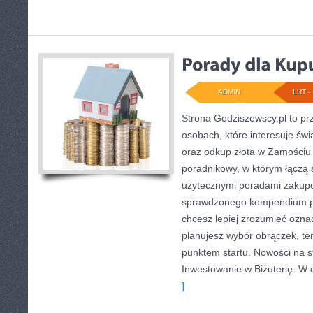
ADMIN
LUT - 
Strona Godziszewscy.pl to pr
osobach, które interesuje świ
oraz odkup złota w Zamościu i
poradnikowy, w którym łączą s
użytecznymi poradami zakupo
sprawdzonego kompendium po 
chcesz lepiej zrozumieć ozna
planujesz wybór obrączek, ten
punktem startu. Nowości na s
Inwestowanie w Biżuterię. W
]