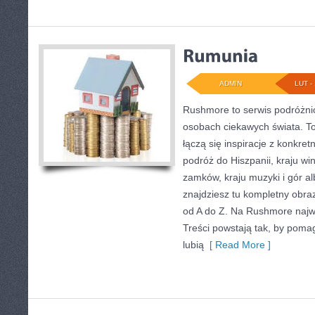
ADMIN
LUT - 
Rushmore to serwis podróżnic
osobach ciekawych świata. To
łączą się inspiracje z konkret
podróż do Hiszpanii, kraju win
zamków, kraju muzyki i gór al
znajdziesz tu kompletny obraz
od A do Z. Na Rushmore najwa
Treści powstają tak, by pom
lubią
[ Read More ]