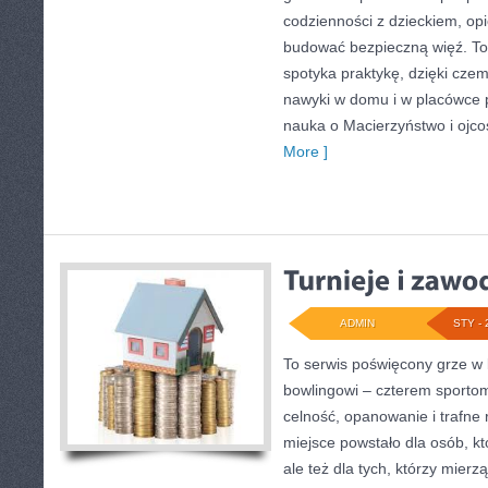
codzienności z dzieckiem, opie
budować bezpieczną więź. To 
spotyka praktykę, dzięki cze
nawyki w domu i w placówce p
nauka o Macierzyństwo i ojco
More ]
ADMIN
STY - 
To serwis poświęcony grze w b
bowlingowi – czterem sportom 
celność, opanowanie i trafne 
miejsce powstało dla osób, k
ale też dla tych, którzy mier