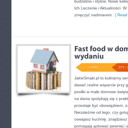
budżetów i stylów. Nowe kate
Ich Leczenie i Aktualności. W
zmęczyć nadmiarem.
[ Read 
ADMIN
STY - 
JakieSmaki.pl to kulinarny ser
dawać realne wsparcie przy g
posiłki w małe domowe święta
na dania spotykają się z prak
przestaje być obowiązkiem, a 
Niezależnie od tego, czy gotu
oswajasz kuchnię, znajdziesz 
pomagają gotować pewniej i 