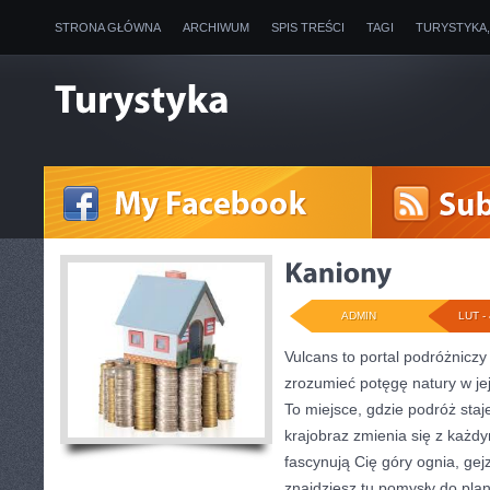
STRONA GŁÓWNA
ARCHIWUM
SPIS TREŚCI
TAGI
TURYSTYKA
ADMIN
LUT - 
Vulcans to portal podróżniczy
zrozumieć potęgę natury w jej 
To miejsce, gdzie podróż staje
krajobraz zmienia się z każdy
fascynują Cię góry ognia, gej
znajdziesz tu pomysły do plan