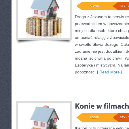
ADMIN
STY - 
Droga z Jezusem to serwis rel
przewodnikiem w powszednim 
miejsce dla osób, które chcą 
umacniać relację z Zbawicie
w świetle Słowa Bożego. Cała 
zaufanie nie jest dodatkiem do
można iść chwila po chwili. W
Ezoteryka i mistycyzm. Na ła
pobożność
[ Read More ]
ADMIN
STY - 
Ikarion.pl to przyjazna witryn