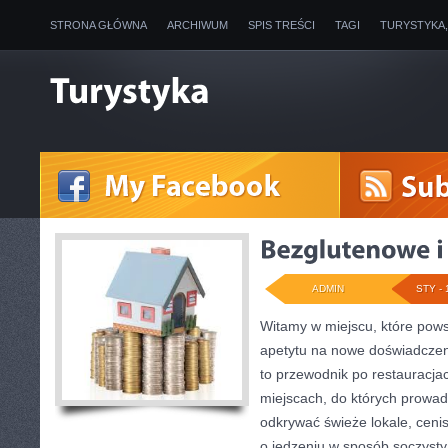
STRONA GŁÓWNA
ARCHIWUM
SPIS TREŚCI
TAGI
TURYSTYKA
ADMIN
STY - 
Witamy w miejscu, które pows
apetytu na nowe doświadczen
to przewodnik po restauracja
miejscach, do których prowadzi
odkrywać świeże lokale, cenis
o jedzeniu w sposób soczysty,