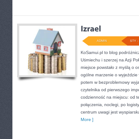
ADMIN
STY - 
KoSamui.pl to blog podróżnic
Uśmiechu i szerzej na Azji P
miejsce powstało z myślą o o
ogólne marzenie o wyjeździe 
potem w bezproblemowy wyja
czytelnika od pierwszego impu
codzienność na miejscu: od te
połączenia, noclegi, po logist
centrum uwagi jest wyspiarsk
More ]