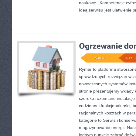
naukowe i Kompetencje cyfrow
Ideą serwisu jest ułatwienie 
ADMIN
STY - 
Rymar to platforma stworzone
sprawdzonych rozwiązań w za
nowoczesnych systemów insta
stronie prezentujemy wkłady 
szeroko rozumiane instalacje 
codziennej funkcjonalności, 
racjonalnych kosztach w pers
kategorie to Serwis i konserwa
magazynowanie energii. Nasza
jednym punkcie zebrać doświa