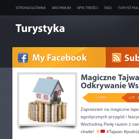
STRONA GŁÓWNA
ARCHIWUM
SPIS TREŚCI
TAGI
TURYSTYKA
ADMIN
LUT - 
Zapraszam na magiczne tajwa
egzotycznych przygód i fascy
Wschodnią Perłę razem z nam
chwile!
#Tajwan #podró