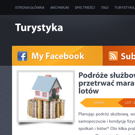
STRONA GŁÓWNA
ARCHIWUM
SPIS TREŚCI
TAGI
TURYSTYKA
ADMIN
LUT - 
Planując podróż służbową, wa
samopoczucie i kondycję fizy
spotkań i lotów? Oto kilka p