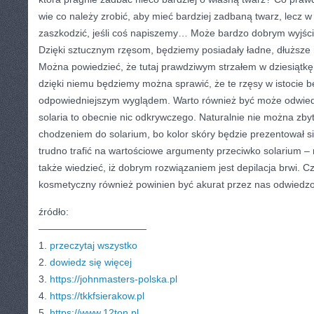
wie co należy zrobić, aby mieć bardziej zadbaną twarz, lecz w
zaszkodzić, jeśli coś napiszemy… Może bardzo dobrym wyjśc
Dzięki sztucznym rzęsom, będziemy posiadały ładne, dłuższe 
Można powiedzieć, że tutaj prawdziwym strzałem w dziesiątkę j
dzięki niemu będziemy można sprawić, że te rzęsy w istocie b
odpowiedniejszym wyglądem. Warto również być może odwiedz
solaria to obecnie nic odkrywczego. Naturalnie nie można zby
chodzeniem do solarium, bo kolor skóry będzie prezentował si
trudno trafić na wartościowe argumenty przeciwko solarium – 
także wiedzieć, iż dobrym rozwiązaniem jest depilacja brwi. Cz
kosmetyczny również powinien być akurat przez nas odwiedz
źródło:
———————————
1.
przeczytaj wszystko
2.
dowiedz się więcej
3.
https://johnmasters-polska.pl
4.
https://tkkfsierakow.pl
5.
https://www.12ton.pl