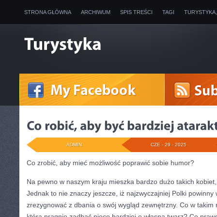
STRONA GŁÓWNA
ARCHIWUM
SPIS TREŚCI
TAGI
TURYSTYKA
ADMIN
CZE - 29 - 2025
Co zrobić, aby mieć możliwość poprawić sobie humor?
Na pewno w naszym kraju mieszka bardzo dużo takich kobiet, 
Jednak to nie znaczy jeszcze, iż najzwyczajniej Polki powinn
zrezygnować z dbania o swój wygląd zewnętrzny. Co w takim r
która pragnie zadbać nieco bardziej o własną twarz? Co praw