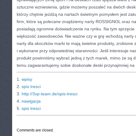
sztuczne wzniesienia, gdzie możemy poszaleć na dwóch deska
którzy chętnie jeżdżą na nartach świetnym pomysłem jest zak
firm, które są polecane znajdziemy narty ROSSIGNOL oraz na
posiadają ogromne doświadczenie na rynku. Na tym sprzęcie
większość zawodowców. Nie ważne czy w grę wchodzą narty d
narty dla skoczków marki te mają świetne produkty, zrobione 
i wykonane przy odpowiedniej staranności. Jeśli interesuje na
produkt powinniśmy wybrać jedną z tych marek, mimo że są dr
temu zagwarantujemy sobie doskonałe deski przynajmniej na kil
1.
wpisy
2.
spis tresci
3.
http://3xp-team.de/spis-tresci
4.
nawigacja
5.
spis tresci
CATEGORIES:
TURYSTYKA, PODRÓŻE
Comments are closed.