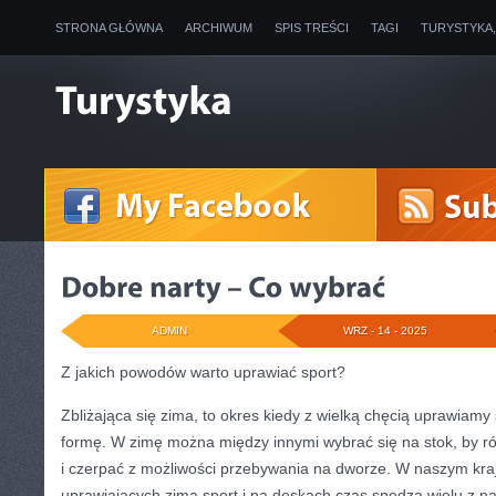
STRONA GŁÓWNA
ARCHIWUM
SPIS TREŚCI
TAGI
TURYSTYKA
ADMIN
WRZ - 14 - 2025
Z jakich powodów warto uprawiać sport?
Zbliżająca się zima, to okres kiedy z wielką chęcią uprawiamy
formę. W zimę można między innymi wybrać się na stok, by r
i czerpać z możliwości przebywania na dworze. W naszym kr
uprawiających zimą sport i na deskach czas spędza wielu z na