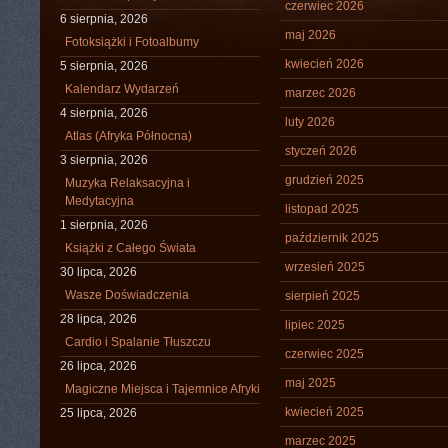
czerwiec 2026
6 sierpnia, 2026
maj 2026
Fotoksiążki i Fotoalbumy
kwiecień 2026
5 sierpnia, 2026
Kalendarz Wydarzeń
marzec 2026
4 sierpnia, 2026
luty 2026
Atlas (Afryka Północna)
styczeń 2026
3 sierpnia, 2026
grudzień 2025
Muzyka Relaksacyjna i
Medytacyjna
listopad 2025
1 sierpnia, 2026
październik 2025
Książki z Całego Świata
wrzesień 2025
30 lipca, 2026
Wasze Doświadczenia
sierpień 2025
28 lipca, 2026
lipiec 2025
Cardio i Spalanie Tłuszczu
czerwiec 2025
26 lipca, 2026
maj 2025
Magiczne Miejsca i Tajemnice Afryki
kwiecień 2025
25 lipca, 2026
marzec 2025