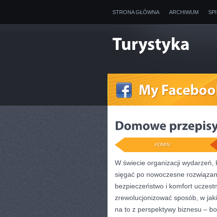
STRONA GŁÓWNA
ARCHIWUM
SP
ADMIN
W świecie organizacji wydarzeń,
sięgać po nowoczesne rozwiązania
bezpieczeństwo i komfort uczestn
zrewolucjonizować sposób, w jaki
na to z perspektywy biznesu – b