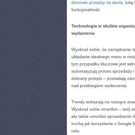
domowe przepisy na dania
, tutaj
funkcjonalność.
Technologia w służbie organi
wydarzenia
Wyobraź sobie, że zarządzanie s
układanie idealnego menu w resta
tym przypadku kluczowe jest wdro
automatyzują proces sprzedaży i 
dobrany przepis – pozwalają zaos
nad przebiegiem wydarzenia.
Trendy wskazują na rosnące znac
Wyobraź sobie smartfon – twój oso
ale także umożliwi sprawdzenie l
trochę jak korzystanie z Google 
celu.