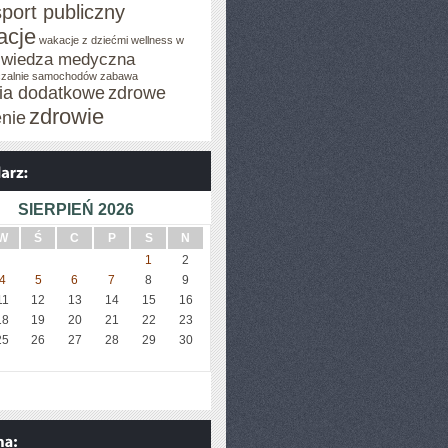
sport publiczny
acje
wakacje z dziećmi
wellness w
wiedza medyczna
zalnie samochodów
zabawa
cia dodatkowe
zdrowe
zdrowie
enie
SIERPIEŃ 2026
W
Ś
C
P
S
N
1
2
4
5
6
7
8
9
11
12
13
14
15
16
18
19
20
21
22
23
25
26
27
28
29
30