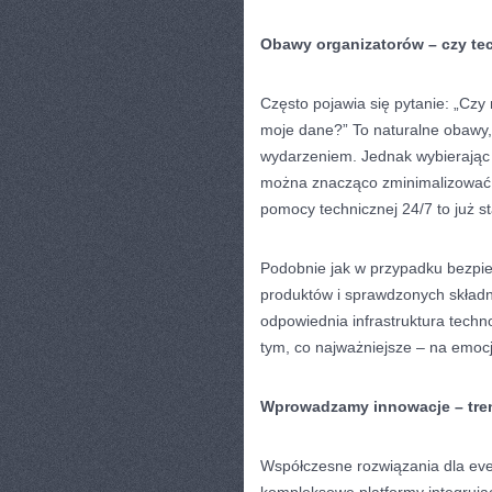
Obawy organizatorów – czy te
Często pojawia się pytanie: „Czy n
moje dane?” To naturalne obawy, 
wydarzeniem. Jednak wybierają
można znacząco zminimalizować t
pomocy technicznej 24/7 to już s
Podobnie jak w przypadku bezpie
produktów i sprawdzonych składn
odpowiednia infrastruktura techn
tym, co najważniejsze – na emo
Wprowadzamy innowacje – tren
Współczesne rozwiązania dla even