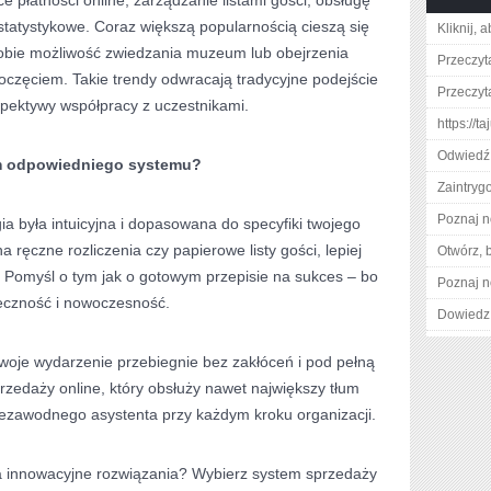
 płatności online, zarządzanie listami gości, obsługę
 statystykowe. Coraz większą popularnością cieszą się
Kliknij, 
obie możliwość zwiedzania muzeum lub obejrzenia
Przeczyta
oczęciem. Takie trendy odwracają tradycyjne podejście
Przeczyta
spektywy współpracy z uczestnikami.
https://ta
Odwiedź 
m odpowiedniego systemu?
Zaintry
Poznaj n
ia była intuicyjna i dopasowana do specyfiki twojego
a ręczne rozliczenia czy papierowe listy gości, lepiej
Otwórz, 
. Pomyśl o tym jak o gotowym przepisie na sukces – bo
Poznaj n
uteczność i nowoczesność.
Dowiedz 
twoje wydarzenie przebiegnie bez zakłóceń i pod pełną
rzedaży online, który obsłuży nawet największy tłum
niezawodnego asystenta przy każdym kroku organizacji.
a innowacyjne rozwiązania? Wybierz system sprzedaży