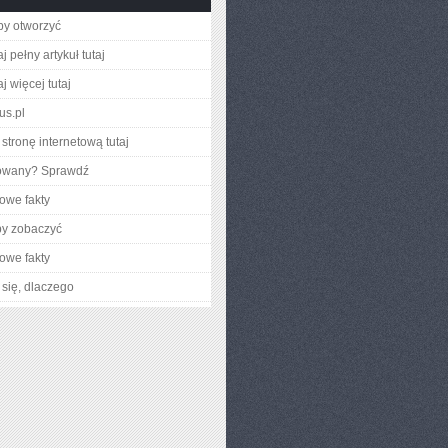
aby otworzyć
j pełny artykuł tutaj
j więcej tutaj
jus.pl
stronę internetową tutaj
gowany? Sprawdź
owe fakty
by zobaczyć
owe fakty
się, dlaczego