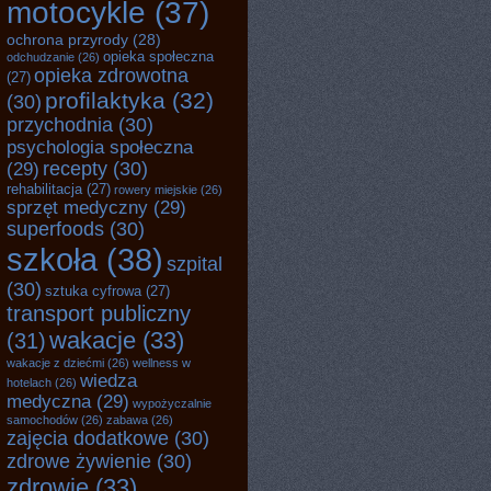
motocykle
(37)
ochrona przyrody
(28)
opieka społeczna
odchudzanie
(26)
opieka zdrowotna
(27)
profilaktyka
(32)
(30)
przychodnia
(30)
psychologia społeczna
recepty
(30)
(29)
rehabilitacja
(27)
rowery miejskie
(26)
sprzęt medyczny
(29)
superfoods
(30)
szkoła
(38)
szpital
(30)
sztuka cyfrowa
(27)
transport publiczny
wakacje
(33)
(31)
wakacje z dziećmi
(26)
wellness w
wiedza
hotelach
(26)
medyczna
(29)
wypożyczalnie
samochodów
(26)
zabawa
(26)
zajęcia dodatkowe
(30)
zdrowe żywienie
(30)
zdrowie
(33)