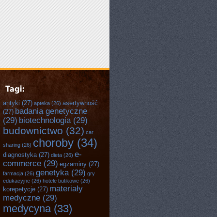
antyki
(27)
asertywność
apteka
(26)
badania genetyczne
(27)
(29)
biotechnologia
(29)
budownictwo
(32)
car
choroby
(34)
sharing
(26)
e-
diagnostyka
(27)
dieta
(26)
commerce
(29)
egzaminy
(27)
genetyka
(29)
farmacja
(26)
gry
edukacyjne
(26)
hotele butikowe
(26)
materiały
korepetycje
(27)
medyczne
(29)
medycyna
(33)