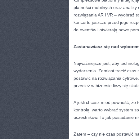
kompleksowe platformy integrujące
płatności mobilnych oraz analizy
rozwiązania AR i VR – wyobraź s
koncertu jeszcze przed jego rozp
do eventów i otwierają nowe per
Zastanawiasz się nad wybore
Najważniejsze jest, aby technolog
wydarzenia. Zamiast tracić czas n
postawić na rozwiązania cyfrowe
przecież w biznesie liczy się sk
A jeśli chcesz mieć pewność, że 
kontrolą, warto wybrać system sp
uczestników. To jak posiadanie 
Zatem – czy nie czas postawić n