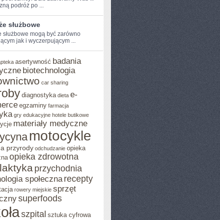
ną⁣ podróż po ...
że służbowe
 służbowe⁢ mogą być zarówno
jącym jak i wyczerpującym ...
badania
asertywność
apteka
yczne
biotechnologia
ownictwo
car sharing
roby
e-
diagnostyka
dieta
erce
egzaminy
farmacja
yka
gry edukacyjne
hotele butikowe
materiały medyczne
ycje
motocykle
ycyna
a przyrody
opieka
odchudzanie
opieka zdrowotna
zna
ilaktyka
przychodnia
recepty
ologia społeczna
sprzęt
tacja
rowery miejskie
superfoods
czny
oła
szpital
sztuka cyfrowa