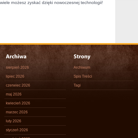
ak wiele możesz zyskać dzięki nowoczesnej technologii!
sierpień 2026
Archiwum
lipiec 2026
Spis Treści
czerwiec 2026
Tagi
maj 2026
kwiecień 2026
marzec 2026
luty 2026
styczeń 2026