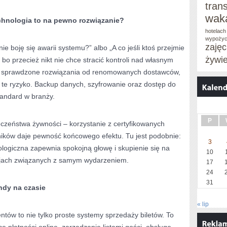
tran
wak
chnologia to na pewno rozwiązanie?
hotelach
wypożyc
zaję
ie boję się awarii systemu?” albo „A co jeśli ktoś przejmie
żywi
bo przecież nikt nie chce stracić kontroli nad własnym
c sprawdzone rozwiązania od renomowanych dostawców,
e ryzyko. Backup danych, szyfrowanie oraz dostęp do
tandard w branży.
P
czeństwa żywności – korzystanie z certyfikowanych
ików daje pewność końcowego efektu. Tu jest podobnie:
3
ologiczna zapewnia spokojną głowę i skupienie się na
10
cjach związanych z samym wydarzeniem.
17
24
31
dy na czasie
« lip
tów to nie tylko proste systemy sprzedaży biletów. To