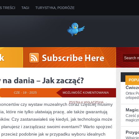
IS TREŚCI
TAGI
TURYSTYKA, PODRÓŻE
POP
Ćwicze
DOMOWE
CZE - 19 - 2025
MOŻLIWOŚĆ KOMENTOWANIA
Ortex P
ortopedi
PRZEPISY
ZOSTAŁA WYŁĄCZONA
 koncertów czy wystaw muzealnych coraz częściej musimy
Magic
, które nie tylko ułatwiają pracę, ale także gwarantują
NA
Cześć p
ików. Czy zastanawiałeś się kiedyś, jak technologia może
magiczn
DANIA
 planujesz i zarządzasz swoimi eventami? Warto spojrzeć
–
Przyg
o przecież podobnie jak w przypadku wyboru idealnych
Witajci
JAK