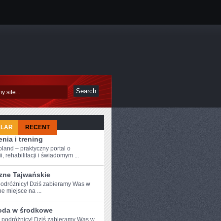
ULAR
RECENT
nia i trening
oland – praktyczny portal o
i, rehabilitacji i świadomym ...
zne Tajwańskie
odróżnicy!⁤ Dziś zabieramy Was w
e miejsce na ...
oda w środkowe
e podróżnicy! Dziś zabieramy Was w