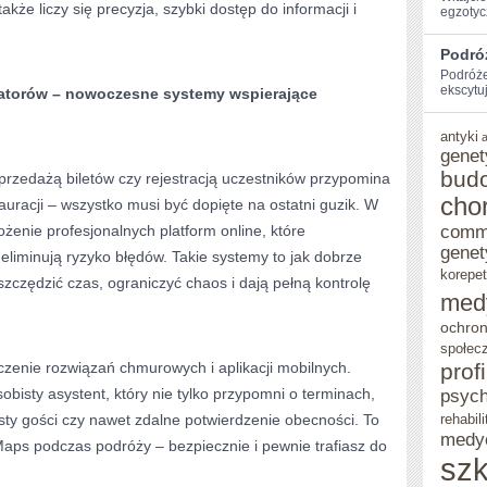
 także liczy się precyzja, szybki dostęp do informacji i
egzotycz
ZACZĄĆ?
Podró
Podróże
ekscytu
zatorów – nowoczesne systemy wspierające
antyki
genet
bud
przedażą biletów czy rejestracją uczestników przypomina
cho
uracji – wszystko musi być dopięte na ostatni guzik. W
żenie profesjonalnych platform online, które
comm
genet
eliminują ryzyko błędów. Takie systemy to jak dobrze
korepet
zczędzić czas, ograniczyć chaos i dają pełną kontrolę
med
ochron
społec
zenie rozwiązań chmurowych i aplikacji mobilnych.
prof
bisty asystent, który nie tylko przypomni o terminach,
psych
isty gości czy nawet zdalne potwierdzenie obecności. To
rehabili
medy
Maps podczas podróży – bezpiecznie i pewnie trafiasz do
szk