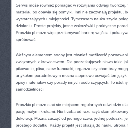
Serwis może również pomagać w rozwijaniu odwagi twórczej. W
materiał, bo obawia się pomyłki. Inni nie zaczynają projektu, 
wystarczających umiejętności. Tymczasem nauka szycia pole
działaniu. Proste projekty, jasne wskazówki i praktyczne pora
Proszkic.pl może więc przełamywać barierę wejścia i pokazy
spróbować.
Ważnym elementem strony jest również możliwość poznawania
związanych z krawiectwem. Dla początkujących słowa takie jak 
pikowanie, plisa, szew francuski, organza czy chambray mogą
artykułom poradnikowym można stopniowo oswajać ten język i l
opisy materiałów czy porady innych osób szyjących. To istotn
samodzielności.
Proszkic.pl może stać się miejscem regularnych odwiedzin dla 
pasję małymi krokami. Nie trzeba od razu szyć skomplikowan
dekoracji. Można zacząć od jednego szwu, jednej poduszki, j
prostego dodatku. Każdy projekt jest okazją do nauki. Strona