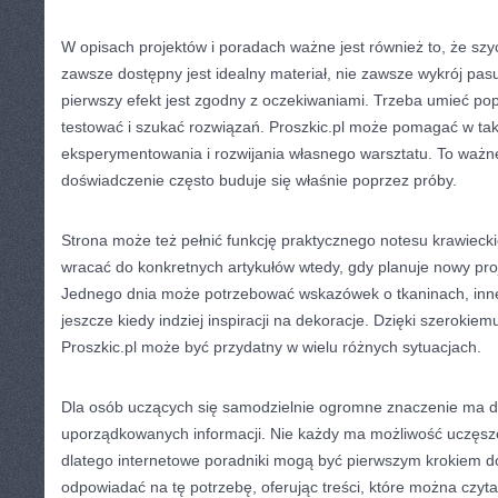
W opisach projektów i poradach ważne jest również to, że szyc
zawsze dostępny jest idealny materiał, nie zawsze wykrój pas
pierwszy efekt jest zgodny z oczekiwaniami. Trzeba umieć p
testować i szukać rozwiązań. Proszkic.pl może pomagać w tak
eksperymentowania i rozwijania własnego warsztatu. To ważn
doświadczenie często buduje się właśnie poprzez próby.
Strona może też pełnić funkcję praktycznego notesu krawiec
wracać do konkretnych artykułów wtedy, gdy planuje nowy pro
Jednego dnia może potrzebować wskazówek o tkaninach, inne
jeszcze kiedy indziej inspiracji na dekoracje. Dzięki szeroki
Proszkic.pl może być przydatny w wielu różnych sytuacjach.
Dla osób uczących się samodzielnie ogromne znaczenie ma do
uporządkowanych informacji. Nie każdy ma możliwość uczęszc
dlatego internetowe poradniki mogą być pierwszym krokiem do
odpowiadać na tę potrzebę, oferując treści, które można czy