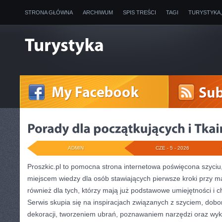
STRONA GŁÓWNA
ARCHIWUM
SPIS TREŚCI
TAGI
TURYSTYKA
ADMIN
CZE - 5 - 2026
Proszkic.pl to pomocna strona internetowa poświęcona szyciu,
miejscem wiedzy dla osób stawiających pierwsze kroki przy ma
również dla tych, którzy mają już podstawowe umiejętności i c
Serwis skupia się na inspiracjach związanych z szyciem, do
dekoracji, tworzeniem ubrań, poznawaniem narzędzi oraz wy