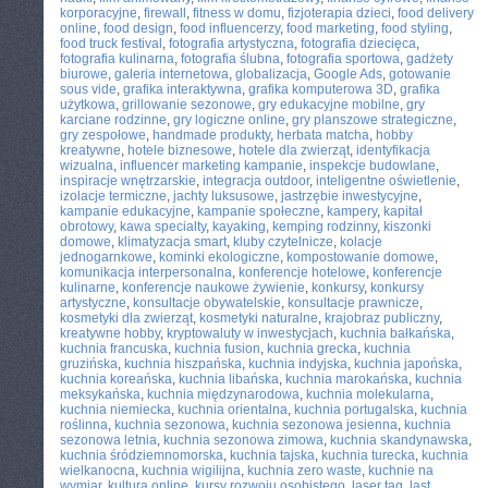
korporacyjne
,
firewall
,
fitness w domu
,
fizjoterapia dzieci
,
food delivery
online
,
food design
,
food influencerzy
,
food marketing
,
food styling
,
food truck festival
,
fotografia artystyczna
,
fotografia dziecięca
,
fotografia kulinarna
,
fotografia ślubna
,
fotografia sportowa
,
gadżety
biurowe
,
galeria internetowa
,
globalizacja
,
Google Ads
,
gotowanie
sous vide
,
grafika interaktywna
,
grafika komputerowa 3D
,
grafika
użytkowa
,
grillowanie sezonowe
,
gry edukacyjne mobilne
,
gry
karciane rodzinne
,
gry logiczne online
,
gry planszowe strategiczne
,
gry zespołowe
,
handmade produkty
,
herbata matcha
,
hobby
kreatywne
,
hotele biznesowe
,
hotele dla zwierząt
,
identyfikacja
wizualna
,
influencer marketing kampanie
,
inspekcje budowlane
,
inspiracje wnętrzarskie
,
integracja outdoor
,
inteligentne oświetlenie
,
izolacje termiczne
,
jachty luksusowe
,
jastrzębie inwestycyjne
,
kampanie edukacyjne
,
kampanie społeczne
,
kampery
,
kapitał
obrotowy
,
kawa specialty
,
kayaking
,
kemping rodzinny
,
kiszonki
domowe
,
klimatyzacja smart
,
kluby czytelnicze
,
kolacje
jednogarnkowe
,
kominki ekologiczne
,
kompostowanie domowe
,
komunikacja interpersonalna
,
konferencje hotelowe
,
konferencje
kulinarne
,
konferencje naukowe żywienie
,
konkursy
,
konkursy
artystyczne
,
konsultacje obywatelskie
,
konsultacje prawnicze
,
kosmetyki dla zwierząt
,
kosmetyki naturalne
,
krajobraz publiczny
,
kreatywne hobby
,
kryptowaluty w inwestycjach
,
kuchnia bałkańska
,
kuchnia francuska
,
kuchnia fusion
,
kuchnia grecka
,
kuchnia
gruzińska
,
kuchnia hiszpańska
,
kuchnia indyjska
,
kuchnia japońska
,
kuchnia koreańska
,
kuchnia libańska
,
kuchnia marokańska
,
kuchnia
meksykańska
,
kuchnia międzynarodowa
,
kuchnia molekularna
,
kuchnia niemiecka
,
kuchnia orientalna
,
kuchnia portugalska
,
kuchnia
roślinna
,
kuchnia sezonowa
,
kuchnia sezonowa jesienna
,
kuchnia
sezonowa letnia
,
kuchnia sezonowa zimowa
,
kuchnia skandynawska
,
kuchnia śródziemnomorska
,
kuchnia tajska
,
kuchnia turecka
,
kuchnia
wielkanocna
,
kuchnia wigilijna
,
kuchnia zero waste
,
kuchnie na
wymiar
,
kultura online
,
kursy rozwoju osobistego
,
laser tag
,
last