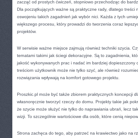
zacząć od prostych ćwiczeń, stopniowo przechodząc do bard
Dla początkujących ważne są praktyczne rady, dlatego treśc
oswojeniu takich zagadnień jak wybór nici. Każda z tych umieję
większego procesu, który prowadzi do tworzenia coraz lepszyc
projektów.
W serwisie ważne miejsce zajmują również techniki szycia. Cz
tematami takimi jak ściegi dekoracyjne. Są to zagadnienia, kt
jakość wykonywanych prac i nadać im bardziej dopieszczony c
treściom użytkownik może nie tylko szyć, ale również rozumie
rozwiązania wpływają na komfort gotowego projektu.
Proszkic.pl może być także zbiorem praktycznych koncepcji dla
własnoręcznie tworzyć rzeczy do domu. Projekty takie jak pok
że szycie może służyć nie tylko do naprawiania ubrań, lecz t
wizji. To szczególnie wartościowe dla osób, które cenią niepowt
Strona zachęca do tego, aby patrzeć na krawiectwo jako na 