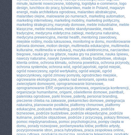
minute
,
łazienki nowoczesne
,
lobbying
,
logistyka e-commerce
,
logo
design
,
lunchbox do pracy
,
łyżwiarstwo
,
made in Poland
,
magazyn
energii
,
mała architektura ogrodowa
,
malarstwo abstrakcyjne
,
malarstwo olejne
,
malowanie po numerach
,
marketing automation
,
marketing internetowy
,
marketing mobilny
,
marketing polityczny
,
marketing strategiczny
,
marynaty domowe
,
meble industrialne
,
meble
klasyczne
,
meble modułowe
,
meble skandynawskie
,
media
tradycyjne
,
medycyna estetyczna zabiegi
,
medycyna naturalna
,
medycyna prewencyjna
,
mental health
,
mentoring zawodowy
,
miejskie rośliny
,
moda luksusowa
,
monitoring w domu
,
monitorowanie
zdrowia domowe
,
motion design
,
multimedia edukacyjne
,
multimedia
kulturalne
,
multimedia w edukacji
,
muzyka elektroniczna
,
narciarstwo
biegowe
,
nauka gry na gitarze
,
nauka gry na pianinie
,
nauka śpiewu
,
nawozy naturalne
,
nawyki żywieniowe
,
obiady budżetowe
,
obsługa
klienta online
,
ochrona klimatu
,
ochrona powietrza
,
ochrona przyrody
,
ochrona systemów
,
ochrona wód
,
ogród japoński
,
ogród miejski
,
ogród nowoczesny
,
ogród wertykalny
,
ogród wiejski
,
ogród
wypoczynkowy
,
ogród zimowy pomysły
,
ogrodnictwo miejskie
,
ogrzewanie ekologiczne
,
opieka nad seniorami
,
opieka nad
zwierzętami domowymi
,
oprogramowanie biznesowe
,
oprogramowanie ERP
,
organizacja domowa
,
organizacja konferencji
,
organizacje humanitarne
,
origami
,
oświetlenie domowe
,
paintball
,
paleniska ogrodowe
,
parki linowe
,
patenty
,
personal branding
,
pieczenie chleba na zakwasie
,
piekarnictwo domowe
,
pielęgnacja
naturalna
,
planowanie posiłków
,
platformy chmurowe
,
platformy
edukacyjne
,
podcasts marketing
,
podróże aktywne
,
podróże
biznesowe
,
podróże budżetowe
,
podróże ekspedycyjne
,
podróże
kulinarne
,
podróże objazdowe
,
podróże z przyczepą
,
pokazy filmowe
,
pomoc międzynarodowa
,
pomoc psychologiczna
,
pompy ciepła w
domu
,
porady rozwojowe
,
porównywarka lotów
,
portfolio artysty
,
pozycjonowanie stron
,
praca hybrydowa
,
praca zespołowa online
,
prasa cyfrowa
,
produkcja muzyczna
,
produkcja telewizyjna
,
produkty