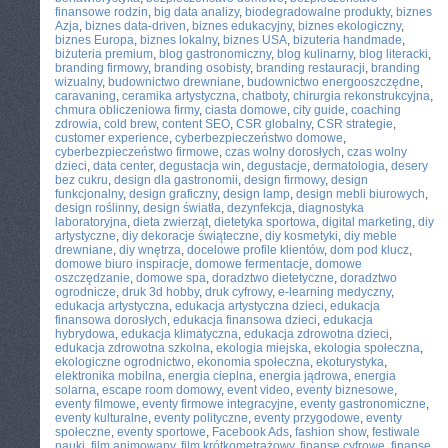
finansowe rodzin
,
big data analizy
,
biodegradowalne produkty
,
biznes
Azja
,
biznes data-driven
,
biznes edukacyjny
,
biznes ekologiczny
,
biznes Europa
,
biznes lokalny
,
biznes USA
,
bizuteria handmade
,
biżuteria premium
,
blog gastronomiczny
,
blog kulinarny
,
blog literacki
,
branding firmowy
,
branding osobisty
,
branding restauracji
,
branding
wizualny
,
budownictwo drewniane
,
budownictwo energooszczędne
,
caravaning
,
ceramika artystyczna
,
chatboty
,
chirurgia rekonstrukcyjna
,
chmura obliczeniowa firmy
,
ciasta domowe
,
city guide
,
coaching
zdrowia
,
cold brew
,
content SEO
,
CSR globalny
,
CSR strategie
,
customer experience
,
cyberbezpieczeństwo domowe
,
cyberbezpieczeństwo firmowe
,
czas wolny dorosłych
,
czas wolny
dzieci
,
data center
,
degustacja win
,
degustacje
,
dermatologia
,
desery
bez cukru
,
design dla gastronomii
,
design firmowy
,
design
funkcjonalny
,
design graficzny
,
design lamp
,
design mebli biurowych
,
design roślinny
,
design światła
,
dezynfekcja
,
diagnostyka
laboratoryjna
,
dieta zwierząt
,
dietetyka sportowa
,
digital marketing
,
diy
artystyczne
,
diy dekoracje świąteczne
,
diy kosmetyki
,
diy meble
drewniane
,
diy wnętrza
,
docelowe profile klientów
,
dom pod klucz
,
domowe biuro inspiracje
,
domowe fermentacje
,
domowe
oszczędzanie
,
domowe spa
,
doradztwo dietetyczne
,
doradztwo
ogrodnicze
,
druk 3d hobby
,
druk cyfrowy
,
e-learning medyczny
,
edukacja artystyczna
,
edukacja artystyczna dzieci
,
edukacja
finansowa dorosłych
,
edukacja finansowa dzieci
,
edukacja
hybrydowa
,
edukacja klimatyczna
,
edukacja zdrowotna dzieci
,
edukacja zdrowotna szkolna
,
ekologia miejska
,
ekologia społeczna
,
ekologiczne ogrodnictwo
,
ekonomia społeczna
,
ekoturystyka
,
elektronika mobilna
,
energia cieplna
,
energia jądrowa
,
energia
solarna
,
escape room domowy
,
event video
,
eventy biznesowe
,
eventy filmowe
,
eventy firmowe integracyjne
,
eventy gastronomiczne
,
eventy kulturalne
,
eventy polityczne
,
eventy przygodowe
,
eventy
społeczne
,
eventy sportowe
,
Facebook Ads
,
fashion show
,
festiwale
nauki
,
film animowany
,
film krótkometrażowy
,
finanse cyfrowe
,
finanse