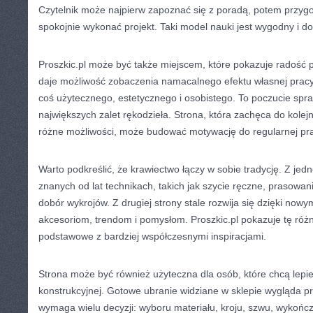
Czytelnik może najpierw zapoznać się z poradą, potem przygo
spokojnie wykonać projekt. Taki model nauki jest wygodny i do
Proszkic.pl może być także miejscem, które pokazuje radość p
daje możliwość zobaczenia namacalnego efektu własnej pracy
coś użytecznego, estetycznego i osobistego. To poczucie spra
największych zalet rękodzieła. Strona, która zachęca do kolej
różne możliwości, może budować motywację do regularnej pra
Warto podkreślić, że krawiectwo łączy w sobie tradycję. Z jedn
znanych od lat technikach, takich jak szycie ręczne, prasowa
dobór wykrojów. Z drugiej strony stale rozwija się dzięki no
akcesoriom, trendom i pomysłom. Proszkic.pl pokazuje tę róż
podstawowe z bardziej współczesnymi inspiracjami.
Strona może być również użyteczna dla osób, które chcą lepi
konstrukcyjnej. Gotowe ubranie widziane w sklepie wygląda pr
wymaga wielu decyzji: wyboru materiału, kroju, szwu, wykończen