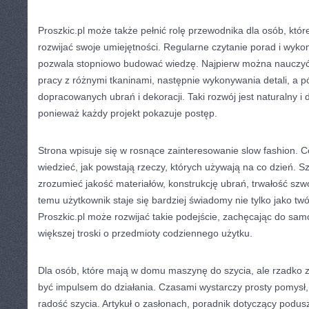
Proszkic.pl może także pełnić rolę przewodnika dla osób, któ
rozwijać swoje umiejętności. Regularne czytanie porad i wyko
pozwala stopniowo budować wiedzę. Najpierw można nauczyć
pracy z różnymi tkaninami, następnie wykonywania detali, a pó
dopracowanych ubrań i dekoracji. Taki rozwój jest naturalny i 
ponieważ każdy projekt pokazuje postęp.
Strona wpisuje się w rosnące zainteresowanie slow fashion. 
wiedzieć, jak powstają rzeczy, których używają na co dzień. Sz
zrozumieć jakość materiałów, konstrukcję ubrań, trwałość szwó
temu użytkownik staje się bardziej świadomy nie tylko jako tw
Proszkic.pl może rozwijać takie podejście, zachęcając do samo
większej troski o przedmioty codziennego użytku.
Dla osób, które mają w domu maszynę do szycia, ale rzadko z 
być impulsem do działania. Czasami wystarczy prosty pomysł
radość szycia. Artykuł o zasłonach, poradnik dotyczący podus