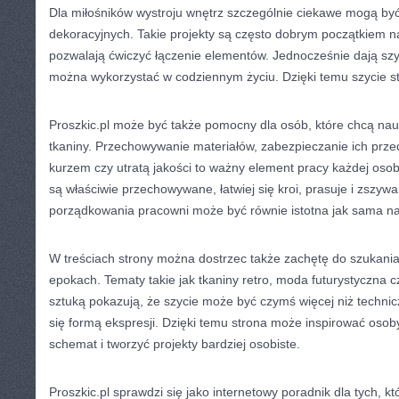
Dla miłośników wystroju wnętrz szczególnie ciekawe mogą być 
dekoracyjnych. Takie projekty są często dobrym początkiem n
pozwalają ćwiczyć łączenie elementów. Jednocześnie dają szyb
można wykorzystać w codziennym życiu. Dzięki temu szycie st
Proszkic.pl może być także pomocny dla osób, które chcą nauc
tkaniny. Przechowywanie materiałów, zabezpieczanie ich przed
kurzem czy utratą jakości to ważny element pracy każdej osoby
są właściwie przechowywane, łatwiej się kroi, prasuje i zszyw
porządkowania pracowni może być równie istotna jak sama n
W treściach strony można dostrzec także zachętę do szukania 
epokach. Tematy takie jak tkaniny retro, moda futurystyczna 
sztuką pokazują, że szycie może być czymś więcej niż techni
się formą ekspresji. Dzięki temu strona może inspirować osob
schemat i tworzyć projekty bardziej osobiste.
Proszkic.pl sprawdzi się jako internetowy poradnik dla tych, kt