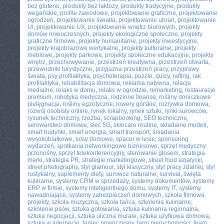
bez glutenu
,
produkty bez laktozy
,
produkty tradycyjne
,
produkty
wegańskie
,
profile zawodowe
,
projektowanie graficzne
,
projektowanie
ogrodzeń
,
projektowanie światła
,
projektowanie ubrań
,
projektowanie
UI
,
projektowanie UX
,
projektowanie wnętrz biurowych
,
projekty
domów nowoczesnych
,
projekty ekologiczne społeczne
,
projekty
graficzne firmowe
,
projekty humanitarne
,
projekty inwestycyjne
,
projekty krajobrazowe wertykalne
,
projekty kulturalne
,
projekty
meblowe
,
projekty parkowe
,
projekty społeczne edukacyjne
,
projekty
wnętrz
,
przechowywanie
,
przestrzeń kreatywna
,
przestrzeń otwarta
,
przewodniki turystyczne
,
przyjazna przestrzeń pracy
,
przyprawy
świata
,
psy profilaktyka
,
psychoterapia
,
puzzle
,
quizy
,
rafting
,
rak
profilaktyka
,
rehabilitacja domowa
,
reklama natywna
,
relacje
medialne
,
relaks w domu
,
relaks w ogrodzie
,
remarketing
,
restauracje
premium
,
robotyka medyczna
,
rodzinne finanse
,
rośliny doniczkowe
pielęgnacja
,
rośliny egzotyczne
,
rowery górskie
,
rozrywka domowa
,
rozwój osobisty online
,
rynek lokalny
,
rynek sztuki
,
rynki surowców
,
rysunek techniczny
,
rzeźba
,
scrapbooking
,
SEO techniczne
,
serowarstwo domowe
,
sieć 5G
,
skincare routine
,
składanie modeli
,
smart budynki
,
smart energia
,
smart transport
,
śniadania
wysokobiałkowe
,
sosy domowe
,
spacer w lesie
,
sponsoring
wydarzeń
,
spotkania networkingowe biznesowe
,
sprzęt medyczny
przenośny
,
sprzęt telekonferencyjny
,
sterowanie głosem
,
strategia
marki
,
strategia PR
,
strategie marketingowe
,
street food azjatycki
,
street photography
,
styl glamour
,
styl klasyczny
,
styl pracy zdalnej
,
styl
rustykalny
,
suplementy diety
,
surowce naturalne
,
survival
,
święta
kulinarne
,
systemy CRM w sprzedaży
,
systemy dokumentów
,
systemy
ERP w firmie
,
systemy inteligentnego domu
,
systemy IT
,
systemy
nawadniające
,
systemy zabezpieczeń domowych
,
szkoła filmowa
projekty
,
szkoła muzyczna
,
szkoła tańca
,
szkolenia kulinarne
,
szkolenie psów
,
sztuka gotowania
,
sztuka kulinarna regionalna
,
sztuka negocjacji
,
sztuka uliczna murale
,
sztuka użytkowa domowa
,
sztuka w internecie
,
taniec nowoczesny
,
targi nieruchomości
,
team