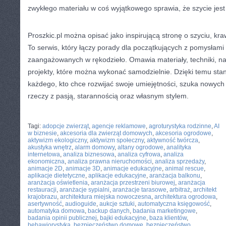
zwykłego materiału w coś wyjątkowego sprawia, że szycie jest
Proszkic.pl można opisać jako inspirującą stronę o szyciu, kra
To serwis, który łączy porady dla początkujących z pomysłami 
zaangażowanych w rękodzieło. Omawia materiały, techniki, nar
projekty, które można wykonać samodzielnie. Dzięki temu sta
każdego, kto chce rozwijać swoje umiejętności, szuka nowych i
rzeczy z pasją, starannością oraz własnym stylem.
CATEGORIES:
TURYSTYKA, PODRÓŻE
Tagi:
adopcje zwierząt
,
agencje reklamowe
,
agroturystyka rodzinne
,
AI
w biznesie
,
akcesoria dla zwierząt domowych
,
akcesoria ogrodowe
,
aktywizm ekologiczny
,
aktywizm społeczny
,
aktywność twórcza
,
akustyka wnętrz
,
alarm domowy
,
altany ogrodowe
,
analityka
internetowa
,
analiza biznesowa
,
analiza cyfrowa
,
analiza
ekonomiczna
,
analiza prawna nieruchomości
,
analiza sprzedaży
,
animacje 2D
,
animacje 3D
,
animacje edukacyjne
,
animal rescue
,
aplikacje dietetyczne
,
aplikacje edukacyjne
,
aranżacja balkonu
,
aranżacja oświetlenia
,
aranżacja przestrzeni biurowej
,
aranżacja
restauracji
,
aranżacje sypialni
,
aranżacje tarasowe
,
arbitraż
,
architekt
krajobrazu
,
architektura miejska nowoczesna
,
architektura ogrodowa
,
asertywność
,
audioguide
,
aukcje sztuki
,
automatyczna księgowość
,
automatyka domowa
,
backup danych
,
badania marketingowe
,
badania opinii publicznej
,
bajki edukacyjne
,
baza klientów
,
behawiorystyka
,
bezpieczeństwo domowe
,
bezpieczeństwo