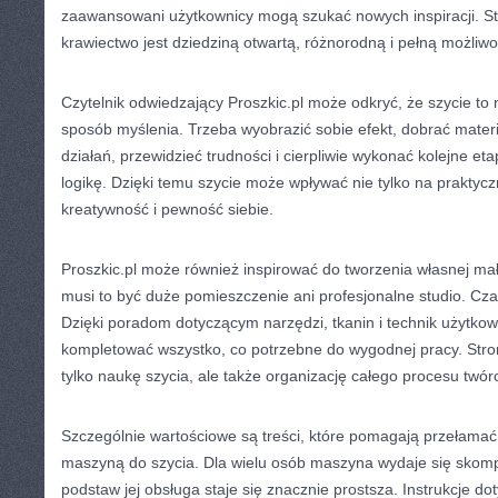
zaawansowani użytkownicy mogą szukać nowych inspiracji. St
krawiectwo jest dziedziną otwartą, różnorodną i pełną możliwo
Czytelnik odwiedzający Proszkic.pl może odkryć, że szycie to n
sposób myślenia. Trzeba wyobrazić sobie efekt, dobrać mater
działań, przewidzieć trudności i cierpliwie wykonać kolejne eta
logikę. Dzięki temu szycie może wpływać nie tylko na praktycz
kreatywność i pewność siebie.
Proszkic.pl może również inspirować do tworzenia własnej mał
musi to być duże pomieszczenie ani profesjonalne studio. Czas
Dzięki poradom dotyczącym narzędzi, tkanin i technik użytko
kompletować wszystko, co potrzebne do wygodnej pracy. Stro
tylko naukę szycia, ale także organizację całego procesu twór
Szczególnie wartościowe są treści, które pomagają przełamać
maszyną do szycia. Dla wielu osób maszyna wydaje się skomp
podstaw jej obsługa staje się znacznie prostsza. Instrukcje d