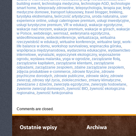
building event
,
technologia medyczna
,
technologie AGD
,
technologie
smart home
,
teleporady zdrowotne
,
telepsychologia
,
terapia par
,
testy
medyczne domowe
,
transport luksusowy
,
travel blogger
,
trekking
,
turystyka ekstremalna
,
twórczość artystyczna
,
uroda naturalna
,
user
experience online
,
usługi cateringowe premium
,
usługi inwestycyjne
,
usługi turystyczne premium
,
VR w edukacji
,
wakacje egzotyczne
,
wakacje nad morzem
,
wakacje premium
,
wakacje w górach
,
wakacje
w Polsce
,
webdesign
,
wernisaż
,
weterynaria egzotyczna
,
wideofilmowanie
,
wideokonferencje
,
wirtualizacja
,
wirtualna
rzeczywistość w edukacji
,
wirtualne konferencje
,
wirtualne targi
,
work-
life balance w domu
,
workshop survivalowy
,
wspinaczka górska
,
współpraca międzynarodowa
,
wydarzenia edukacyjne
,
wydawnictwo
internetowe
,
wynalazki
,
wypoczynek ekologiczny
,
wyposażenie
ogrodu
,
wystawa malarska
,
yoga w ogrodzie
,
zarządzanie flotą
,
zarządzanie kapitałem
,
zarządzanie klientami
,
zarządzanie
odpadami
,
zarządzanie zespołem
,
zdalne zarządzanie zespołem
,
zdjęcia produktowe e-commerce
,
zdrowie fizyczne
,
zdrowie
psychiczne dorosłych
,
zdrowie publiczne
,
zdrowie skóry
,
zdrowie
zwierząt
,
zdrowy styl życia
,
ziołolecznictwo
,
zmiany klimatyczne
,
zwiedzanie z dziećmi
,
zwierzęta egzotyczne
,
zwierzęta hodowlane
,
żywienie zwierząt domowych
,
żywność BIO
,
żywność ekologiczna
regionalna
,
żywność funkcjonalna
Comments are closed.