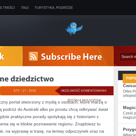
IS TREŚCI
TAGI
TURYSTYKA, PODRÓŻE
POP
Ćwicze
HISTORIA
STY - 17 - 2026
MOŻLIWOŚĆ KOMENTOWANIA
Ortex P
ortopedi
I
ZOSTAŁA WYŁĄCZONA
yczny portal stworzony z myślą o osobach, które marzą o
Magic
ują podróż do Australii albo po prostu chcą odkrywać świat
KOLONIALNE
Cześć p
gdzie praktyczne porady spotykają się z historiami z
magiczn
DZIEDZICTWO
enia się w bliskie poznawanie regionu. Znajdziesz tu
Przyg
gie, na wyprawę w trasę, na leniwy odpoczynek oraz na
Witajci