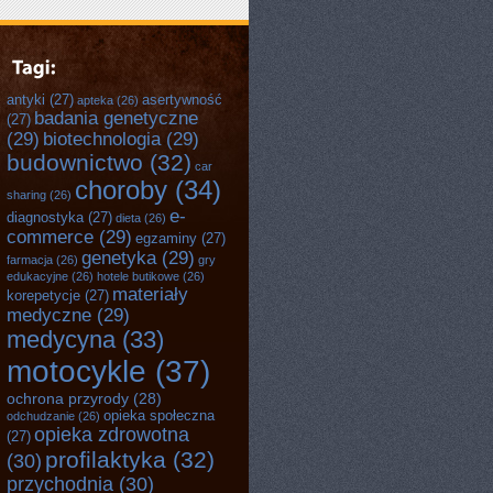
antyki
(27)
asertywność
apteka
(26)
badania genetyczne
(27)
(29)
biotechnologia
(29)
budownictwo
(32)
car
choroby
(34)
sharing
(26)
e-
diagnostyka
(27)
dieta
(26)
commerce
(29)
egzaminy
(27)
genetyka
(29)
farmacja
(26)
gry
edukacyjne
(26)
hotele butikowe
(26)
materiały
korepetycje
(27)
medyczne
(29)
medycyna
(33)
motocykle
(37)
ochrona przyrody
(28)
opieka społeczna
odchudzanie
(26)
opieka zdrowotna
(27)
profilaktyka
(32)
(30)
przychodnia
(30)