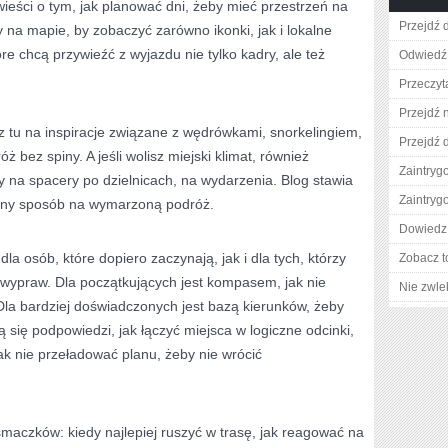
ieści o tym, jak planować dni, żeby mieć przestrzeń na
Przejdź d
 na mapie, by zobaczyć zarówno ikonki, jak i lokalne
óre chcą przywieźć z wyjazdu nie tylko kadry, ale też
Odwiedź 
Przeczyt
Przejdź 
fisz tu na inspiracje związane z wędrówkami, snorkelingiem,
Przejdź d
 bez spiny. A jeśli wolisz miejski klimat, również
Zaintry
ły na spacery po dzielnicach, na wydarzenia. Blog stawia
Zaintry
nny sposób na wymarzoną podróż.
Dowiedz 
la osób, które dopiero zaczynają, jak i dla tych, którzy
Zobacz t
 wypraw. Dla początkujących jest kompasem, jak nie
Nie zwlek
 Dla bardziej doświadczonych jest bazą kierunków, żeby
 się podpowiedzi, jak łączyć miejsca w logiczne odcinki,
ak nie przeładować planu, żeby nie wrócić
smaczków: kiedy najlepiej ruszyć w trasę, jak reagować na