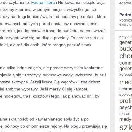
e do czytania to:
Fauna i flora
i Nurkowanie i eksploracja
egzotycz
potrzeby zebrania w jednym miejscu wszystkiego, co
Podró
róży na drugi koniec świata: od podstaw po detale, które
Podróże
t oderwanych od życia porad dostajesz doświadczenie
ekscytu
orę roku, jak dopasować trasę do budżetu, na co uważać,
antyki
ak przygotować się na długie przeloty. To przestrzeń dla
genet
niej, ale też dla osób, które pragną poczuć smak
bud
cho
comm
ie tylko ładne zdjęcia, ale przede wszystkim konkretne
genet
korepet
jawiają się tu szczyty, turkusowe wody, wybrzeża, busz i
med
erwsze skrzypce. Jeżeli kręcą Cię wędrówki, znajdziesz
ochron
ziej ambitne wyprawy. Jeśli marzy Ci się kamper,
społec
 noclegów, tras, kosztów i tego, jak planować dni, by
prof
psych
rehabili
medy
raina skrajności: od kawiarnianego stylu życia po
szk
j północy po chłodniejsze rejony. Na blogu przewijają się