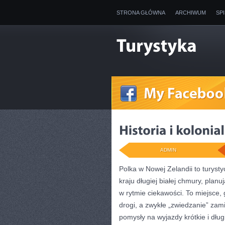
STRONA GŁÓWNA
ARCHIWUM
SP
ADMIN
Polka w Nowej Zelandii to turyst
kraju długiej białej chmury, plan
w rytmie ciekawości. To miejsce, 
drogi, a zwykłe „zwiedzanie” zami
pomysły na wyjazdy krótkie i dłu