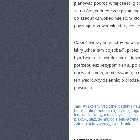
planować podróż w tej części glob
że na Antypodach czas płynie inac
do szacunku wobec miejsc, w który
powstaje przewodnik, który jest 
Całość tworzy kompletny obraz po
iskry „chcę tam pojechać”, przez
być Twoim przewodnikiem – takim,
potrzebujesz przypomnienia, po c
doświadczenia, o odkrywanie, o s
ten wędrowny dziennik: o drodze,
powrocie.
CATEGORIES:
TURYSTYKA, PODRÓŻE
Tagi:
Atrakcje turystyczne
,
badania na
break
,
entrepreneurship
,
fizyka
,
geogra
innowacje
,
kursy
,
matematyka
,
miejsca
praktyki
,
staż
,
technologie edukacyjne
zatrudnienie
,
zawody
,
zwiedzanie