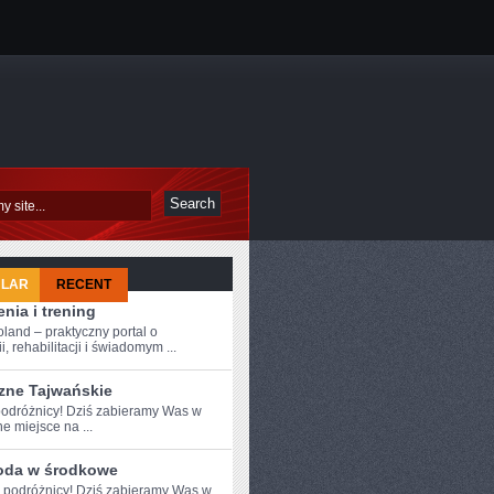
ULAR
RECENT
nia i trening
oland – praktyczny portal o
i, rehabilitacji i świadomym ...
zne Tajwańskie
odróżnicy!⁤ Dziś zabieramy Was w
e miejsce na ...
oda w środkowe
e podróżnicy! Dziś zabieramy Was w