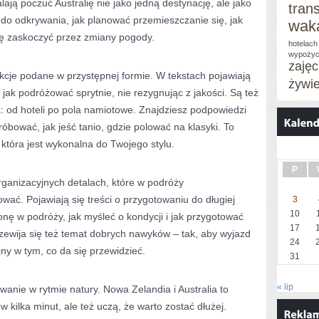
lają poczuć Australię nie jako jedną destynację, ale jako
tran
eń do odkrywania, jak planować przemieszczanie się, jak
wak
się zaskoczyć przez zmiany pogody.
hotelach
wypożyc
zaję
rukcje podane w przystępnej formie. W tekstach pojawiają
żywi
i jak podróżować sprytnie, nie rezygnując z jakości. Są też
: od hoteli po pola namiotowe. Znajdziesz podpowiedzi
bować, jak jeść tanio, gdzie polować na klasyki. To
która jest wykonalna do Twojego stylu.
P
rganizacyjnych detalach, które w podróży
wać. Pojawiają się treści o przygotowaniu do długiej
3
10
onę w podróży, jak myśleć o kondycji i jak przygotować
17
zewija się też temat dobrych nawyków – tak, aby wyjazd
24
ny w tym, co da się przewidzieć.
31
« lip
nie w rytmie natury. Nowa Zelandia i Australia to
w kilka minut, ale też uczą, że warto zostać dłużej.