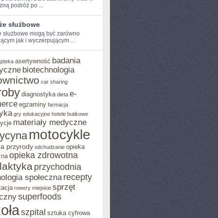
ną⁣ podróż po ...
że służbowe
 służbowe⁢ mogą być zarówno
jącym jak i wyczerpującym ...
badania
asertywność
apteka
yczne
biotechnologia
ownictwo
car sharing
roby
e-
diagnostyka
dieta
erce
egzaminy
farmacja
yka
gry edukacyjne
hotele butikowe
materiały medyczne
ycje
motocykle
ycyna
a przyrody
opieka
odchudzanie
opieka zdrowotna
zna
ilaktyka
przychodnia
recepty
ologia społeczna
sprzęt
tacja
rowery miejskie
superfoods
czny
oła
szpital
sztuka cyfrowa