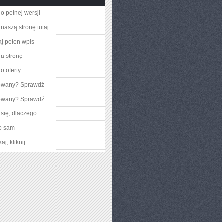
o pełnej wersji
naszą stronę tutaj
aj pełen wpis
na stronę
o oferty
gowany? Sprawdź
gowany? Sprawdź
się, dlaczego
o sam
aj, kliknij