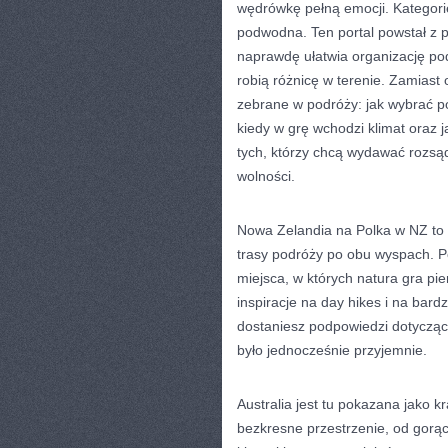
wędrówkę pełną emocji. Kategori
podwodna. Ten portal powstał z 
naprawdę ułatwia organizację pod
robią różnicę w terenie. Zamias
zebrane w podróży: jak wybrać p
kiedy w grę wchodzi klimat oraz j
tych, którzy chcą wydawać rozsąd
wolności.
Nowa Zelandia na Polka w NZ to n
trasy podróży po obu wyspach. Po
miejsca, w których natura gra pi
inspiracje na day hikes i na bard
dostaniesz podpowiedzi dotyczące
było jednocześnie przyjemnie.
Australia jest tu pokazana jako k
bezkresne przestrzenie, od gorące