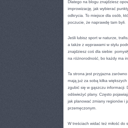
Dlatego na blogu znajdziesz opow
improwizację, jak wybierać punkty
odkrycia. To miejsce dla osób, kt
poczucie, że naprawdę tam byli.
Jeśli lubisz sport w naturze, tra
a także z wyprawami w stylu podróż
znajdziesz coś dla siebie: pomys
na różnorodność, bo każdy ma i
Ta strona jest przyjazna zarówno d
mają już za sobą kilka większych
zgubić się w gąszczu informacji.
odświeżyć plany. Często pojawiają
jak planować zmiany regionów i j
przemęczonym.
W treściach widać też miłość do 