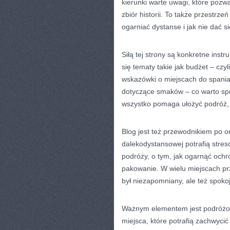
kierunki warte uwagi, które pozwa
zbiór historii. To także przestrz
ogarniać dystanse i jak nie dać 
Siłą tej strony są konkretne inst
się tematy takie jak budżet – czyl
wskazówki o miejscach do spania
dotyczące smaków – co warto spró
wszystko pomaga ułożyć podróż, 
Blog jest też przewodnikiem po o
dalekodystansowej potrafią streso
podróży, o tym, jak ogarnąć ochr
pakowanie. W wielu miejscach pr
był niezapomniany, ale też spokoj
Ważnym elementem jest podróżowa
miejsca, które potrafią zachwycić 