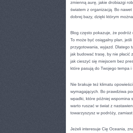
zmienną aurę, jakie drobiazgi rob
światem z organizacją. Bo nawet
dobrej bazy, dzięki którym możn
Blog często pokazuje, że podróż 
To może być osiągalny plan, jeśli 
przygotowania, wyjazd. Dlatego ta
jak budować trasę, by nie płacić 
jak cieszyć się miejscem bez pres
które pasują do Twojego tempa i 
Nie brakuje też klimatu opowieśc
wymagających. Bo prawdziwa podr
wpadki, które później wspomina si
warto ruszać w świat z nastawien
towarzyszysz w podróży, zamiast 
Jeżeli interesuje Cię Oceania, zn