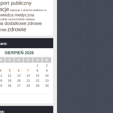
sport publiczny
acje
wakacje z dziećmi
wellness w
wiedza medyczna
zalnie samochodów
zabawa
cia dodatkowe
zdrowe
zdrowie
enie
SIERPIEŃ 2026
W
Ś
C
P
S
N
1
2
4
5
6
7
8
9
11
12
13
14
15
16
18
19
20
21
22
23
25
26
27
28
29
30