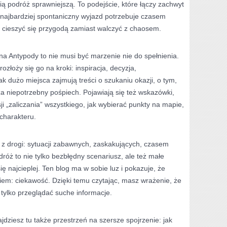
ią podróż sprawniejszą. To podejście, które łączy zachwyt
 najbardziej spontaniczny wyjazd potrzebuje czasem
a cieszyć się przygodą zamiast walczyć z chaosem.
na Antypody to nie musi być marzenie nie do spełnienia.
rozłoży się go na kroki: inspiracja, decyzja,
k dużo miejsca zajmują treści o szukaniu okazji, o tym,
za niepotrzebny pośpiech. Pojawiają się też wskazówki,
ji „zaliczania” wszystkiego, jak wybierać punkty na mapie,
charakteru.
i z drogi: sytuacji zabawnych, zaskakujących, czasem
óż to nie tylko bezbłędny scenariusz, ale też małe
ę najcieplej. Ten blog ma w sobie luz i pokazuje, że
iem: ciekawość. Dzięki temu czytając, masz wrażenie, że
tylko przeglądać suche informacje.
ajdziesz tu także przestrzeń na szersze spojrzenie: jak