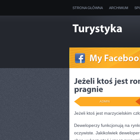
STRONA GŁÓWNA
ARCHIWUM
SP
ADMIN
Jeżeli ktoś jest marzycielskim cz
Deweloperzy funkcjonują na rynku 
oczywiste. Jakikolwiek deweloper