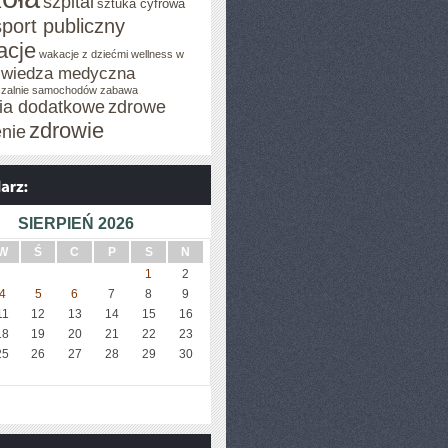
szpital
sztuka cyfrowa
sport publiczny
acje
wakacje z dziećmi
wellness w
wiedza medyczna
zalnie samochodów
zabawa
cia dodatkowe
zdrowe
zdrowie
enie
SIERPIEŃ 2026
W
Ś
C
P
S
N
1
2
4
5
6
7
8
9
11
12
13
14
15
16
18
19
20
21
22
23
25
26
27
28
29
30