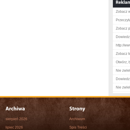
Zobacz w
Przeczyta
Zobacz p
Dowiedz 
http://ww
Zobacz t
Otwórz, 
Nie zwlek
Dowiedz 
Nie zwlek
sierpień 2026
Archiwum
lipiec 2026
Spis Treści