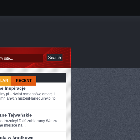
ULAR
RECENT
e Inspiracje
iny.pl – świat romansów, emocji i
mnianych historiiHarlequiny.pl to
.
zne Tajwańskie
odróżnicy!⁤ Dziś zabieramy Was w
e miejsce na ...
oda w środkowe