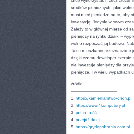
chce wykorzystać i rzecz zrozumi
środków pieniężnych, jakie woln
musi mieć pieniądze na to, aby n
inwestycję. Jedynie w owym czas
Zależy to w głównej mierze od s
pieniędzy na rynku działki – wyp
wolno rozpocząć jej budowę. Nab
Takie mieszkanie przeznaczane je
dzięki czemu deweloper czerpie p
nie inwestuje pieniędzy dla przyje
pieniądze. I w wielu wypadkach ud
źródło:
———————————
1.
https://kamieniarstwo-orion.pl
2.
https://www.4komputery.pl
3.
pełna treść
4.
przejdź dalej
5.
https://grydopobrania.com.pl