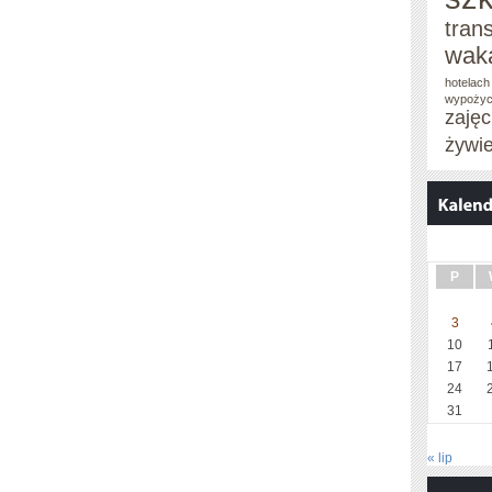
tran
wak
hotelach
wypożyc
zaję
żywi
P
3
10
17
24
31
« lip