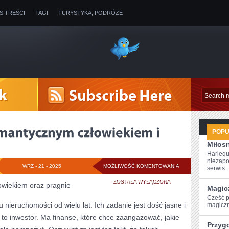
IS TREŚCI
TAGI
TURYSTYKA, PODRÓŻE
POP
Miłosn
Harlequ
niezapo
JEŻELI
WRZ - 21 - 2025
MOŻLIWOŚĆ KOMENTOWANIA
serwis ..
KTOŚ
ZOSTAŁA WYŁĄCZONA
łowiekiem oraz pragnie
Magic
JEST
Cześć p
nieruchomości od wielu lat. Ich zadanie jest dość jasne i
magiczn
ROMANTYCZNYM
 to inwestor. Ma finanse, które chce zaangażować, jakie
Przyg
CZŁOWIEKIEM