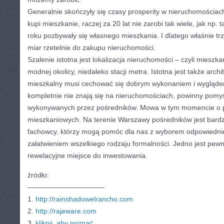
Generalnie skończyły się czasy prosperity w nieruchomościac
kupi mieszkanie, raczej za 20 lat nie zarobi tak wiele, jak np. 
roku pozbywały się własnego mieszkania. I dlatego właśnie t
miar rzetelnie do zakupu nieruchomości.
Szalenie istotna jest lokalizacja nieruchomości – czyli miesz
modnej okolicy, niedaleko stacji metra. Istotna jest także archi
mieszkalny musi cechować się dobrym wykonaniem i wyglądem
kompletnie nie znają się na nieruchomościach, powinny pomyś
wykonywanych przez pośredników. Mowa w tym momencie o 
mieszkaniowych. Na terenie Warszawy pośredników jest bardzo
fachowcy, którzy mogą pomóc dla nas z wyborem odpowiednie
załatwieniem wszelkiego rodzaju formalności. Jedno jest pew
rewelacyjne miejsce do inwestowania.
źródło:
———————————
1.
http://rainshadowelrancho.com
2.
http://rajeware.com
3.
kliknij, aby poznać