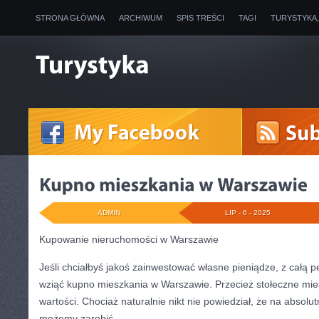
STRONA GŁÓWNA
ARCHIWUM
SPIS TREŚCI
TAGI
TURYSTYKA
ADMIN
LIP - 6 - 2025
Kupowanie nieruchomości w Warszawie
Jeśli chciałbyś jakoś zainwestować własne pieniądze, z całą
wziąć kupno mieszkania w Warszawie. Przecież stołeczne mies
wartości. Chociaż naturalnie nikt nie powiedział, że na absolu
możemy zarobić.