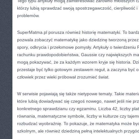
Tego typu artykuły mogą zainteresować zarówno młodszych czyt
którzy lubią sprawdzać swoją spostrzegawczość, cierpliwość i 
problemów.
SuperMatma.pl porusza również historię matematyki. To bard
pozwala zobaczyć matematykę jako dziedzinę tworzoną przez lu
spory, odkrycia i przełomowe pomysły. Artykuły o twierdzeniu Pi
rachunku prawdopodobieństwa, Gaussie czy największych m
mogą pokazywać, że za każdym wzorem kryje się historia. D
przestaje być tylko gotowym zestawem reguł, a zaczyna być o
człowiek przez wieki próbował zrozumieć świat.
W serwisie pojawiają się także nietypowe tematy. Takie materi
które lubią dowiadywać się czegoś nowego, nawet jeśli nie pr
konkretnego sprawdzianu czy egzaminu. Liczba 42, liczby plato
równania, matematyczne symbole, liczby w kulturze czy taj
rozbudzać wyobraźnię. To pokazuje, że matematyka może być
szkolnym, ale również dziedziną pełną intelektualnych przygód