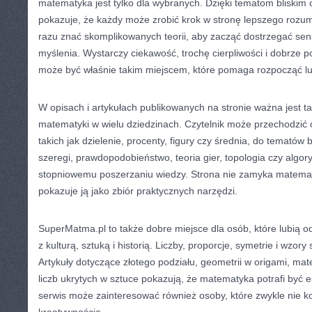
matematyka jest tylko dla wybranych. Dzięki tematom bliskim 
pokazuje, że każdy może zrobić krok w stronę lepszego rozumi
razu znać skomplikowanych teorii, aby zacząć dostrzegać s
myślenia. Wystarczy ciekawość, trochę cierpliwości i dobrze
może być właśnie takim miejscem, które pomaga rozpocząć l
W opisach i artykułach publikowanych na stronie ważna jest 
matematyki w wielu dziedzinach. Czytelnik może przechodzić 
takich jak dzielenie, procenty, figury czy średnia, do tematów b
szeregi, prawdopodobieństwo, teoria gier, topologia czy algory
stopniowemu poszerzaniu wiedzy. Strona nie zamyka matematyk
pokazuje ją jako zbiór praktycznych narzędzi.
SuperMatma.pl to także dobre miejsce dla osób, które lubią 
z kulturą, sztuką i historią. Liczby, proporcje, symetrie i wzory
Artykuły dotyczące złotego podziału, geometrii w origami, mate
liczb ukrytych w sztuce pokazują, że matematyka potrafi być e
serwis może zainteresować również osoby, które zwykle nie k