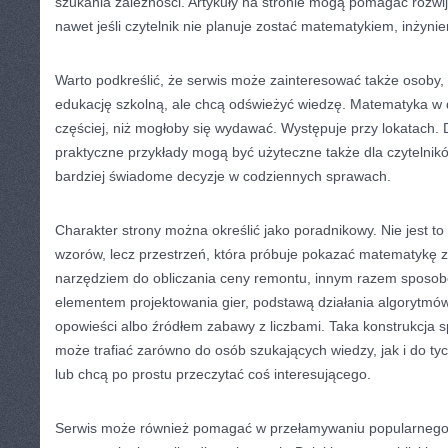
szukania zależności. Artykuły na stronie mogą pomagać rozwij
nawet jeśli czytelnik nie planuje zostać matematykiem, inżyni
Warto podkreślić, że serwis może zainteresować także osoby,
edukację szkolną, ale chcą odświeżyć wiedzę. Matematyka w d
częściej, niż mogłoby się wydawać. Występuje przy lokatach. 
praktyczne przykłady mogą być użyteczne także dla czytelni
bardziej świadome decyzje w codziennych sprawach.
Charakter strony można określić jako poradnikowy. Nie jest to
wzorów, lecz przestrzeń, która próbuje pokazać matematykę z 
narzędziem do obliczania ceny remontu, innym razem sposo
elementem projektowania gier, podstawą działania algorytmów
opowieści albo źródłem zabawy z liczbami. Taka konstrukcja 
może trafiać zarówno do osób szukających wiedzy, jak i do tych
lub chcą po prostu przeczytać coś interesującego.
Serwis może również pomagać w przełamywaniu popularnego