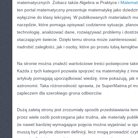
matematycznych. Zobacz także Algebra w Praktyce i
Matemat
ten portal matematyczny prezentuje matematykę jako dziedzinę
wyłącznie do klasy lekcyjnej. W publikowanych materiałach m
narzędzie, które pomaga opisywać codzienne sytuacje, plano
technologię, analizować dane, rozwiązywać problemy i dostrz
otaczającym świecie. Dzięki temu strona może zainteresować 
nadrobić zaległości, jak i osoby, które po prostu lubią łamigłów
Na stronie można znaleźć wartościowe treści poświęcone tak
Każda z tych kategorii pozwala spojrzeć na matematykę z inn
artykuły pomagają uporządkować wiedzę, inne pokazują, jak 
astronomii. Taka różnorodność sprawia, że SuperMatma.pl m
zapleczem dla szerokiego grona odbiorców.
Dużą zaletą strony jest zrozumiały sposób przedstawiania t
przez wiele osób postrzegana jako trudna, ale materiały publ
że nawet bardziej wymagające pojęcia można wyjaśniać w spos
muszą być jedynie zbiorem definicji, lecz mogą prowadzić czy