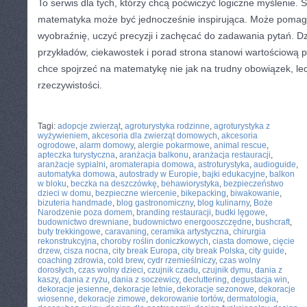
To serwis dla tych, którzy chcą poćwiczyć logiczne myślenie.
matematyka może być jednocześnie inspirująca. Może pomaga
wyobraźnię, uczyć precyzji i zachęcać do zadawania pytań. Dz
przykładów, ciekawostek i porad strona stanowi wartościową p
chce spojrzeć na matematykę nie jak na trudny obowiązek, le
rzeczywistości.
CATEGORIES:
TURYSTYKA, PODRÓŻE
Tagi:
adopcje zwierząt
,
agroturystyka rodzinne
,
agroturystyka z
wyżywieniem
,
akcesoria dla zwierząt domowych
,
akcesoria
ogrodowe
,
alarm domowy
,
alergie pokarmowe
,
animal rescue
,
apteczka turystyczna
,
aranżacja balkonu
,
aranżacja restauracji
,
aranżacje sypialni
,
aromaterapia domowa
,
astroturystyka
,
audioguide
,
automatyka domowa
,
autostrady w Europie
,
bajki edukacyjne
,
balkon
w bloku
,
beczka na deszczówkę
,
behawiorystyka
,
bezpieczeństwo
dzieci w domu
,
bezpieczne wiercenie
,
bikepacking
,
biwakowanie
,
bizuteria handmade
,
blog gastronomiczny
,
blog kulinarny
,
Boże
Narodzenie poza domem
,
branding restauracji
,
budki lęgowe
,
budownictwo drewniane
,
budownictwo energooszczędne
,
bushcraft
,
buty trekkingowe
,
caravaning
,
ceramika artystyczna
,
chirurgia
rekonstrukcyjna
,
choroby roślin doniczkowych
,
ciasta domowe
,
cięcie
drzew
,
cisza nocna
,
city break Europa
,
city break Polska
,
city guide
,
coaching zdrowia
,
cold brew
,
cydr rzemieślniczy
,
czas wolny
dorosłych
,
czas wolny dzieci
,
czujnik czadu
,
czujnik dymu
,
dania z
kaszy
,
dania z ryżu
,
dania z soczewicy
,
decluttering
,
degustacja win
,
dekoracje jesienne
,
dekoracje letnie
,
dekoracje sezonowe
,
dekoracje
wiosenne
,
dekoracje zimowe
,
dekorowanie tortów
,
dermatologia
,