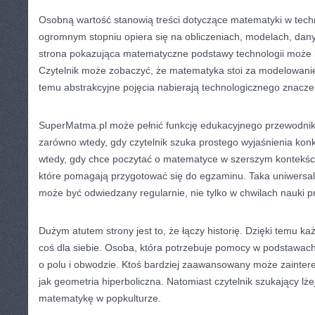
Osobną wartość stanowią treści dotyczące matematyki w tech
ogromnym stopniu opiera się na obliczeniach, modelach, dany
strona pokazująca matematyczne podstawy technologii może 
Czytelnik może zobaczyć, że matematyka stoi za modelowani
temu abstrakcyjne pojęcia nabierają technologicznego znacze
SuperMatma.pl może pełnić funkcję edukacyjnego przewodnika
zarówno wtedy, gdy czytelnik szuka prostego wyjaśnienia konk
wtedy, gdy chce poczytać o matematyce w szerszym kontekści
które pomagają przygotować się do egzaminu. Taka uniwersaln
może być odwiedzany regularnie, nie tylko w chwilach nauki p
Dużym atutem strony jest to, że łączy historię. Dzięki temu k
coś dla siebie. Osoba, która potrzebuje pomocy w podstawach
o polu i obwodzie. Ktoś bardziej zaawansowany może zainter
jak geometria hiperboliczna. Natomiast czytelnik szukający lż
matematykę w popkulturze.