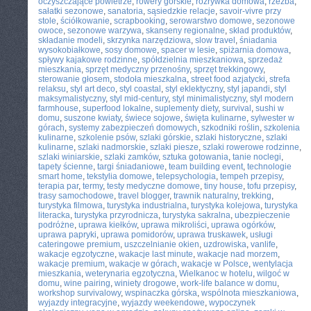
oczyszczające powietrze
,
rowery górskie
,
rozrywka domowa
,
rzeźba
,
sałatki sezonowe
,
sanatoria
,
sąsiedzkie relacje
,
savoir-vivre przy
stole
,
ściółkowanie
,
scrapbooking
,
serowarstwo domowe
,
sezonowe
owoce
,
sezonowe warzywa
,
skanseny regionalne
,
skład produktów
,
składanie modeli
,
skrzynka narzędziowa
,
slow travel
,
śniadania
wysokobiałkowe
,
sosy domowe
,
spacer w lesie
,
spiżarnia domowa
,
spływy kajakowe rodzinne
,
spółdzielnia mieszkaniowa
,
sprzedaż
mieszkania
,
sprzęt medyczny przenośny
,
sprzęt trekkingowy
,
sterowanie głosem
,
stodoła mieszkalna
,
street food azjatycki
,
strefa
relaksu
,
styl art deco
,
styl coastal
,
styl eklektyczny
,
styl japandi
,
styl
maksymalistyczny
,
styl mid-century
,
styl minimalistyczny
,
styl modern
farmhouse
,
superfood lokalne
,
suplementy diety
,
survival
,
sushi w
domu
,
suszone kwiaty
,
świece sojowe
,
święta kulinarne
,
sylwester w
górach
,
systemy zabezpieczeń domowych
,
szkodniki roślin
,
szkolenia
kulinarne
,
szkolenie psów
,
szlaki górskie
,
szlaki historyczne
,
szlaki
kulinarne
,
szlaki nadmorskie
,
szlaki piesze
,
szlaki rowerowe rodzinne
,
szlaki winiarskie
,
szlaki zamków
,
sztuka gotowania
,
tanie noclegi
,
tapety ścienne
,
targi śniadaniowe
,
team building event
,
technologie
smart home
,
tekstylia domowe
,
telepsychologia
,
tempeh przepisy
,
terapia par
,
termy
,
testy medyczne domowe
,
tiny house
,
tofu przepisy
,
trasy samochodowe
,
travel blogger
,
trawnik naturalny
,
trekking
,
turystyka filmowa
,
turystyka industrialna
,
turystyka kolejowa
,
turystyka
literacka
,
turystyka przyrodnicza
,
turystyka sakralna
,
ubezpieczenie
podróżne
,
uprawa kiełków
,
uprawa mikroliści
,
uprawa ogórków
,
uprawa papryki
,
uprawa pomidorów
,
uprawa truskawek
,
usługi
cateringowe premium
,
uszczelnianie okien
,
uzdrowiska
,
vanlife
,
wakacje egzotyczne
,
wakacje last minute
,
wakacje nad morzem
,
wakacje premium
,
wakacje w górach
,
wakacje w Polsce
,
wentylacja
mieszkania
,
weterynaria egzotyczna
,
Wielkanoc w hotelu
,
wilgoć w
domu
,
wine pairing
,
winiety drogowe
,
work-life balance w domu
,
workshop survivalowy
,
wspinaczka górska
,
wspólnota mieszkaniowa
,
wyjazdy integracyjne
,
wyjazdy weekendowe
,
wypoczynek