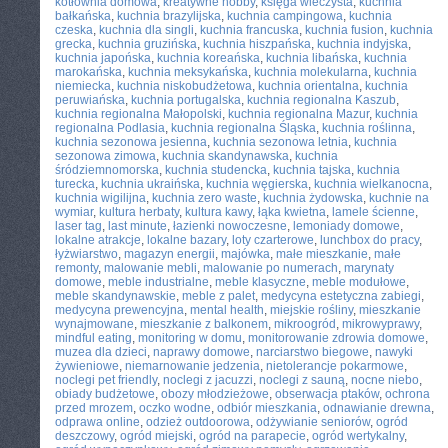
kotłownia domowa
,
kreatywne hobby
,
księga wieczysta
,
kuchnia
bałkańska
,
kuchnia brazylijska
,
kuchnia campingowa
,
kuchnia
czeska
,
kuchnia dla singli
,
kuchnia francuska
,
kuchnia fusion
,
kuchnia
grecka
,
kuchnia gruzińska
,
kuchnia hiszpańska
,
kuchnia indyjska
,
kuchnia japońska
,
kuchnia koreańska
,
kuchnia libańska
,
kuchnia
marokańska
,
kuchnia meksykańska
,
kuchnia molekularna
,
kuchnia
niemiecka
,
kuchnia niskobudżetowa
,
kuchnia orientalna
,
kuchnia
peruwiańska
,
kuchnia portugalska
,
kuchnia regionalna Kaszub
,
kuchnia regionalna Małopolski
,
kuchnia regionalna Mazur
,
kuchnia
regionalna Podlasia
,
kuchnia regionalna Śląska
,
kuchnia roślinna
,
kuchnia sezonowa jesienna
,
kuchnia sezonowa letnia
,
kuchnia
sezonowa zimowa
,
kuchnia skandynawska
,
kuchnia
śródziemnomorska
,
kuchnia studencka
,
kuchnia tajska
,
kuchnia
turecka
,
kuchnia ukraińska
,
kuchnia węgierska
,
kuchnia wielkanocna
,
kuchnia wigilijna
,
kuchnia zero waste
,
kuchnia żydowska
,
kuchnie na
wymiar
,
kultura herbaty
,
kultura kawy
,
łąka kwietna
,
lamele ścienne
,
laser tag
,
last minute
,
łazienki nowoczesne
,
lemoniady domowe
,
lokalne atrakcje
,
lokalne bazary
,
loty czarterowe
,
lunchbox do pracy
,
łyżwiarstwo
,
magazyn energii
,
majówka
,
małe mieszkanie
,
małe
remonty
,
malowanie mebli
,
malowanie po numerach
,
marynaty
domowe
,
meble industrialne
,
meble klasyczne
,
meble modułowe
,
meble skandynawskie
,
meble z palet
,
medycyna estetyczna zabiegi
,
medycyna prewencyjna
,
mental health
,
miejskie rośliny
,
mieszkanie
wynajmowane
,
mieszkanie z balkonem
,
mikroogród
,
mikrowyprawy
,
mindful eating
,
monitoring w domu
,
monitorowanie zdrowia domowe
,
muzea dla dzieci
,
naprawy domowe
,
narciarstwo biegowe
,
nawyki
żywieniowe
,
niemarnowanie jedzenia
,
nietolerancje pokarmowe
,
noclegi pet friendly
,
noclegi z jacuzzi
,
noclegi z sauną
,
nocne niebo
,
obiady budżetowe
,
obozy młodzieżowe
,
obserwacja ptaków
,
ochrona
przed mrozem
,
oczko wodne
,
odbiór mieszkania
,
odnawianie drewna
,
odprawa online
,
odzież outdoorowa
,
odżywianie seniorów
,
ogród
deszczowy
,
ogród miejski
,
ogród na parapecie
,
ogród wertykalny
,