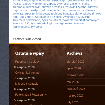
ekologiczny
,
yoga w ogrodzie
,
zakupy spożywcze online
,
zamki w
Polsce
,
zapachy do domu
,
zapasy żywności
,
zasłony i firany
,
zbieranie deszczówki
,
zdrowe przekąski
,
zdrowie fizyczne
,
zdrowie
psychiczne dorosłych
,
zdrowie publiczne
,
zdrowie skóry
,
zdrowie
zwierząt
,
zgłoszenie budowy
,
zgubiony bagaż
,
zielone szkoły
,
zimowe
ferie
,
zupy krem
,
zwiedzanie z dziećmi
,
zwierzęta egzotyczne
,
zwierzęta hodowlane
,
żywienie dzieci
,
żywienie zwierząt domowych
,
żywność BIO
,
żywność ekologiczna regionalna
,
żywność
funkcjonalna
,
żywopłot
Comments are closed.
Przepisy na obiady
sierpień 2026
8 sierpnia, 2026
lipiec 2026
Ćwiczenia i trening
czerwiec 2026
7 sierpnia, 2026
maj 2026
Miłosne Inspiracje
kwiecień 2026
6 sierpnia, 2026
Fotoksiążki i Fotoalbumy
marzec 2026
5 sierpnia, 2026
luty 2026