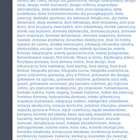
desery bez cukru
,
design dla gastronomii
,
design funkcjonalny
,
design
lamp
,
design mebli biurowych
,
design roślinny
,
diagnostyka
laboratoryjna
,
dieta lekkostrawna
,
dieta przeciwzapalna
,
dieta
pudełkowa
,
dieta śródziemnomorska dla początkujących
,
dieta
zwierząt
,
dietetyka sportowa
,
diy dekoracje świąteczne
,
diy meble
drewniane
,
długi weekend
,
dom letniskowy
,
dom modułowy
,
dom pod
klucz
,
dom przyjazny zwierzętom
,
dom szkieletowy
,
domek całoroczny
,
domki nad jeziorem
,
domowa biblioteczka
,
domowa pizzeria
,
domowe
biuro inspiracje
,
domowe fermentacje
,
domowe makarony
,
domowe
nalewki
,
domowe przetwory
,
doradztwo dietetyczne
,
druk 3d hobby
,
dywany do salonu
,
działka rekreacyjna
,
edukacja zdrowotna szkolna
,
ekoturystyka
,
escape room domowy
,
etykiety spożywcze
,
eventy
firmowe integracyjne
,
eventy gastronomiczne
,
eventy przygodowe
,
fermentowane napoje
,
first minute
,
fitness w domu
,
fizjoterapia dzieci
,
florystyka domowa
,
food delivery online
,
food design
,
food
influencerzy
,
food marketing
,
food pairing
,
food styling
,
food truck
festival
,
fotografia górska
,
fotografia nocna
,
fotografia podróżnicza
,
garaż podziemny
,
glamping
,
góry w Polsce
,
gotowanie dla dwojga
,
gotowanie na ognisku
,
gotowanie rodzinne
,
gotowanie sous vide
,
gravel
,
grillowanie sezonowe
,
gry karciane rodzinne
,
gry logiczne
online
,
gry planszowe strategiczne
,
gry zespołowe
,
hamakowanie
,
herbata matcha
,
home staging
,
hostele rodzinne
,
hotele dla zwierząt
,
hummus domowy
,
hydroponika domowa
,
indeks glikemiczny
,
inspekcje budowlane
,
integracja outdoor
,
inteligentne oświetlenie
,
izolacja akustyczna
,
izolacje termiczne
,
jedzenie intuicyjne
,
jesienne
wyjazdy
,
jeziora w Polsce
,
kącik czytelniczy
,
kajaki weekendowe
,
kampery
,
karmnik dla ptaków
,
kawa specialty
,
kawalerka aranżacja
,
kayaking
,
kemping rodzinny
,
kempingi nad morzem
,
kiszonki
domowe
,
klimatyzacja smart
,
koktajle bezalkoholowe
,
kolacje
jednogarnkowe
,
kolonie letnie
,
kolor roku
,
kominki ekologiczne
,
komórka lokatorska
,
kompozycje kwiatowe
,
konferencje kulinarne
,
konferencje naukowe żywienie
,
konkursy
,
kosmetyki dla zwierząt
,