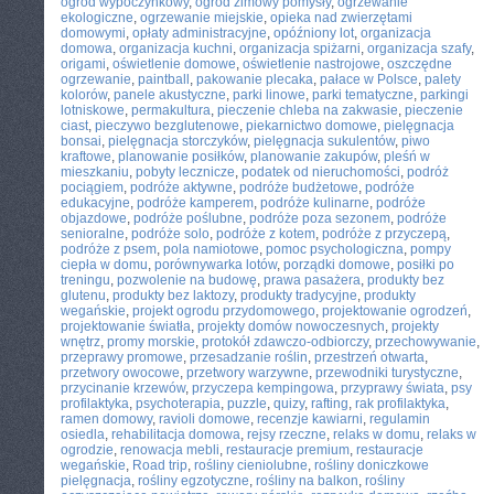
ogród wypoczynkowy
,
ogród zimowy pomysły
,
ogrzewanie
ekologiczne
,
ogrzewanie miejskie
,
opieka nad zwierzętami
domowymi
,
opłaty administracyjne
,
opóźniony lot
,
organizacja
domowa
,
organizacja kuchni
,
organizacja spiżarni
,
organizacja szafy
,
origami
,
oświetlenie domowe
,
oświetlenie nastrojowe
,
oszczędne
ogrzewanie
,
paintball
,
pakowanie plecaka
,
pałace w Polsce
,
palety
kolorów
,
panele akustyczne
,
parki linowe
,
parki tematyczne
,
parkingi
lotniskowe
,
permakultura
,
pieczenie chleba na zakwasie
,
pieczenie
ciast
,
pieczywo bezglutenowe
,
piekarnictwo domowe
,
pielęgnacja
bonsai
,
pielęgnacja storczyków
,
pielęgnacja sukulentów
,
piwo
kraftowe
,
planowanie posiłków
,
planowanie zakupów
,
pleśń w
mieszkaniu
,
pobyty lecznicze
,
podatek od nieruchomości
,
podróż
pociągiem
,
podróże aktywne
,
podróże budżetowe
,
podróże
edukacyjne
,
podróże kamperem
,
podróże kulinarne
,
podróże
objazdowe
,
podróże poślubne
,
podróże poza sezonem
,
podróże
senioralne
,
podróże solo
,
podróże z kotem
,
podróże z przyczepą
,
podróże z psem
,
pola namiotowe
,
pomoc psychologiczna
,
pompy
ciepła w domu
,
porównywarka lotów
,
porządki domowe
,
posiłki po
treningu
,
pozwolenie na budowę
,
prawa pasażera
,
produkty bez
glutenu
,
produkty bez laktozy
,
produkty tradycyjne
,
produkty
wegańskie
,
projekt ogrodu przydomowego
,
projektowanie ogrodzeń
,
projektowanie światła
,
projekty domów nowoczesnych
,
projekty
wnętrz
,
promy morskie
,
protokół zdawczo-odbiorczy
,
przechowywanie
,
przeprawy promowe
,
przesadzanie roślin
,
przestrzeń otwarta
,
przetwory owocowe
,
przetwory warzywne
,
przewodniki turystyczne
,
przycinanie krzewów
,
przyczepa kempingowa
,
przyprawy świata
,
psy
profilaktyka
,
psychoterapia
,
puzzle
,
quizy
,
rafting
,
rak profilaktyka
,
ramen domowy
,
ravioli domowe
,
recenzje kawiarni
,
regulamin
osiedla
,
rehabilitacja domowa
,
rejsy rzeczne
,
relaks w domu
,
relaks w
ogrodzie
,
renowacja mebli
,
restauracje premium
,
restauracje
wegańskie
,
Road trip
,
rośliny cieniolubne
,
rośliny doniczkowe
pielęgnacja
,
rośliny egzotyczne
,
rośliny na balkon
,
rośliny