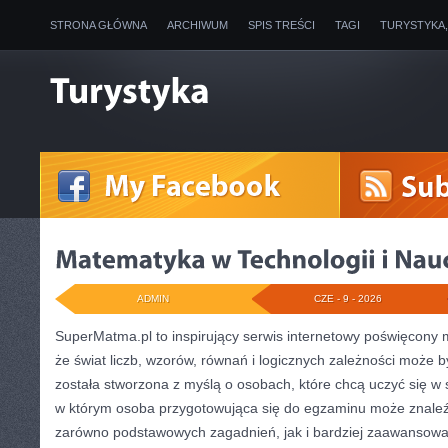
STRONA GŁÓWNA
ARCHIWUM
SPIS TREŚCI
TAGI
TURYSTYKA
ADMIN
CZE - 9 - 2026
SuperMatma.pl to inspirujący serwis internetowy poświęcony 
że świat liczb, wzorów, równań i logicznych zależności może b
została stworzona z myślą o osobach, które chcą uczyć się w 
w którym osoba przygotowująca się do egzaminu może znaleź
zarówno podstawowych zagadnień, jak i bardziej zaawansow