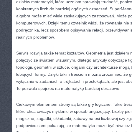
działów matematyki, które uczniom sprawiają trudność, poni
konkretnych liczb do bardziej ogólnych oznaczeń. SuperMatma
algebra może mieć wiele zaskakujących zastosowań. Może poj
komputerowych. Dzięki temu czytelnik widzi, że równania nie 
podręcznika, lecz sposobem opisywania relacji, przewidywani
realnych problemów.
Serwis rozwija także temat kształtów. Geometria jest działem 
połączyć ze światem wizualnym, dlatego artykuły dotyczące fig
topologii, geometrii w sztuce, origami czy architekturze mogą 
lubiących formy. Dzięki takim treściom można zrozumieć, że ge
wyłącznie w zadaniach o trójkątach i prostokątach, ale jest ob
To pozwala spojrzeć na matematykę bardziej obrazowo.
Ciekawym elementem strony są także gry logiczne. Takie treś
które chcą ćwiczyć myślenie w sposób angażujący. Liczby pier
magiczne, zagadki, układanki, zabawy na osi liczbowej czy zg
podpowiedziami pokazują, że matematyka może być również fo