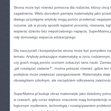
Strona może być również pomocna dla rodziców, którzy chcą l
zagadnienia. Wielu dorosłych pamięta matematykę jako przedm
dlatego przystępne artykuły mogą pomóc przełamać negatywn
rozumie, jak w prosty sposób wyjaśnić procenty, równania, kąty
wspierać dziecko bez niepotrzebnego napięcia. SuperMatma.p
rolę domowego wsparcia edukacyjnego.
Dla nauczycieli i korepetytorów strona może być pomysłem 
tematu. Artykuły pokazujące matematykę w życiu codziennym, te
czy grach mogą pomóc uczniom zobaczyć sens nauki. Zamiast
„jak rozwiązać zadanie?”, można pokazać również „gdzie ten t
podejście może zwiększać zaangażowanie. Matematyka staje s
obowiązkiem szkolnym, ale narzędziem odkrywania zależnośc
SuperMatma.pl buduje obraz matematyki jako dziedziny potrz
w czasach, gdy coraz większe znaczenie mają kompetencje zw
logicznym myśleniem, technologią i rozwiązywaniem problem