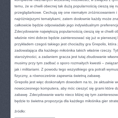
temu, że w chwili obecnej tak dużą popularnością cieszą się n
przeglądarkowe. Cechują się one niemałym zróżnicowaniem i
najróżniejszymi tematykami, zatem dosłownie każdy może zna
całkowicie będzie odpowiadało jego indywidualnym preferenc
Zdecydowanie największą popularnością cieszą się w chwili obe
właśnie nimi dobrze będzie zainteresować się już w pierwszej
przykładem czegoś takiego jest chociażby gra Grepolis, która
zadowalająca dla każdego miłośnika takich właśnie rzeczy. Tytu
starożytności, a zadaniem gracza jest tutaj zbudowanie własn
musimy przy tym zadbać o sporo rozmaitych kwestii – związ
jak i militariami. Z powodu tego wszystkiego gra potrafi wymu
fizyczny, a równocześnie zapewnia świetną zabawę.
Grepolis jest więc doskonałym dowodem na to, że aktualnie 
nowoczesnego komputera, aby móc cieszyć się grami które d
zabawę. Zdecydowanie warto nieco bliżej się tym zaintereso
będzie to świetna propozycja dla każdego miłośnika gier strat
źródło:
———————————