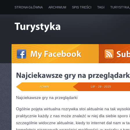
STRONA GŁÓWNA
ARCHIWUM
SPIS TREŚCI
TAGI
TURYSTYKA
ADMIN
LIP - 29 - 2025
Najciekawsze gry na przeglądarki
Ogólnie pojęta wirtualna rozrywka stoi aktualnie na tak wysok
praktycznie każdy z nas może znaleźć w niej dla siebie sporo i
szczególnie widoczne aktualnie, kiedy to internet dał nam w ta
kompletnie nieznanych wcześniej możliwości; w związku z tym 