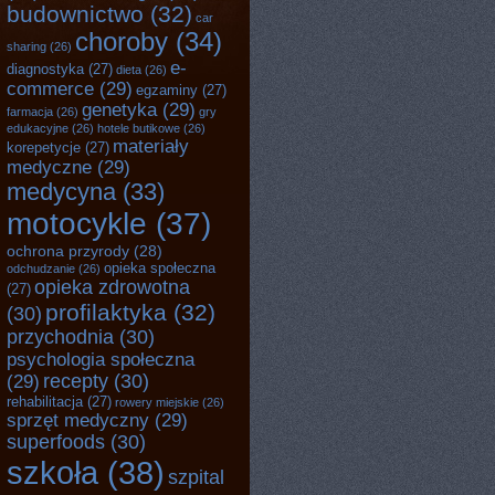
budownictwo
(32)
car
choroby
(34)
sharing
(26)
e-
diagnostyka
(27)
dieta
(26)
commerce
(29)
egzaminy
(27)
genetyka
(29)
farmacja
(26)
gry
edukacyjne
(26)
hotele butikowe
(26)
materiały
korepetycje
(27)
medyczne
(29)
medycyna
(33)
motocykle
(37)
ochrona przyrody
(28)
opieka społeczna
odchudzanie
(26)
opieka zdrowotna
(27)
profilaktyka
(32)
(30)
przychodnia
(30)
psychologia społeczna
recepty
(30)
(29)
rehabilitacja
(27)
rowery miejskie
(26)
sprzęt medyczny
(29)
superfoods
(30)
szkoła
(38)
szpital