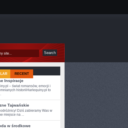
ULAR
RECENT
e Inspiracje
iny.pl – świat romansów, emocji i
mnianych historiiHarlequiny.pl to
.
zne Tajwańskie
odróżnicy!⁤ Dziś zabieramy Was w
e miejsce na ...
oda w środkowe