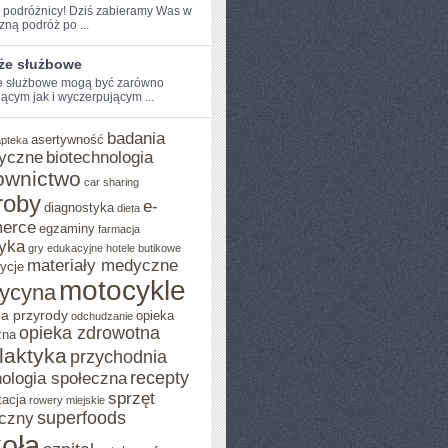
e podróżnicy! Dziś zabieramy Was w
ną⁣ podróż po ...
że służbowe
 służbowe⁢ mogą być zarówno
jącym jak i wyczerpującym ...
badania
asertywność
apteka
yczne
biotechnologia
ownictwo
car sharing
roby
e-
diagnostyka
dieta
erce
egzaminy
farmacja
yka
gry edukacyjne
hotele butikowe
materiały medyczne
ycje
motocykle
ycyna
a przyrody
opieka
odchudzanie
opieka zdrowotna
zna
ilaktyka
przychodnia
recepty
ologia społeczna
sprzęt
tacja
rowery miejskie
superfoods
czny
oła