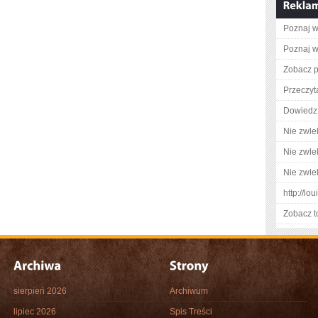
Poznaj w
Poznaj w
Zobacz p
Przeczyt
Dowiedz 
Nie zwlek
Nie zwlek
Nie zwlek
http://l
Zobacz t
sierpień 2026
Archiwum
lipiec 2026
Spis Treści