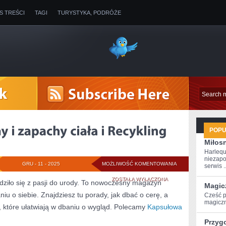
IS TREŚCI
TAGI
TURYSTYKA, PODRÓŻE
POP
Miłosn
Harlequ
niezapo
NATURALNE
GRU - 11 - 2025
MOŻLIWOŚĆ KOMENTOWANIA
serwis ..
PERFUMY
ZOSTAŁA WYŁĄCZONA
rodziło się z pasji do urody. To nowoczesny magazyn
Magic
niu o siebie. Znajdziesz tu porady, jak dbać o cerę, a
I
Cześć p
magiczn
które ułatwiają w dbaniu o wygląd. Polecamy
Kapsułowa
ZAPACHY
Przyg
CIAŁA