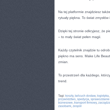
Na tej platformie znajdziesz tak
rytuały piękna. To świat zmysłów
Dzięki tej stronie odkryjesz, że 
– to mały świat pełen magii.
Każdy czytelnik znajdzie tu odrob
piękno ma sens. Make Life Beautif
zmian.
To przestrzeń dla każdego, którzy
trend.
CATEGORIES:
TURYSTYKA, PODRÓŻE
Tagi:
koszty
,
łańcuch dostaw
,
logistyka
przywództwo
,
spedycja
,
sprawozdanie
biznesowe
,
transport firmowy
,
zarządza
zasobami
,
zespół