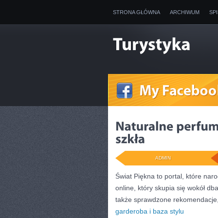
STRONA GŁÓWNA
ARCHIWUM
SP
ADMIN
Świat Piękna to portal, które na
online, który skupia się wokół dba
także sprawdzone rekomendacje, 
garderoba i baza stylu