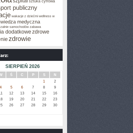
szpital
sztuka cyfrowa
sport publiczny
acje
wakacje z dziećmi
wellness w
wiedza medyczna
zalnie samochodów
zabawa
cia dodatkowe
zdrowe
zdrowie
enie
SIERPIEŃ 2026
W
Ś
C
P
S
N
1
2
4
5
6
7
8
9
11
12
13
14
15
16
18
19
20
21
22
23
25
26
27
28
29
30