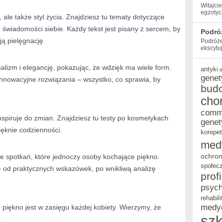
Witajci
egzotycz
I
a, ale także styl życia. Znajdziesz tu tematy dotyczące
 świadomości siebie. Każdy tekst jest pisany z sercem, by
RECYKLING
Podró
ją pielęgnację.
Podróże
SZKŁA
ekscytu
lizm i elegancję, pokazując, że wdzięk ma wiele form.
antyki
genet
nnowacyjne rozwiązania – wszystko, co sprawia, by
bud
cho
comm
inspiruje do zmian. Znajdziesz tu testy po kosmetykach
genet
pięknie codzienności.
korepet
med
ochron
e spotkań, które jednoczy osoby kochające piękno.
społec
 – od praktycznych wskazówek, po wnikliwą analizę
prof
psych
rehabili
medy
 piękno jest w zasięgu każdej kobiety. Wierzymy, że
szk
.