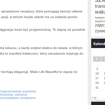
tran
wak
że sprawdzone receptury, które pomagają tworzyć własne
 i pasji, w którym każde zdanie ma za zadanie pomóc.
hotelach
wypożyc
zaję
pielęgnacja może być przyjemnością. To więcej niż poradnik
żywi
inę luksusu, a każdy artykuł otwiera do świata, w którym
ul to manifest kobiecości, który nieustannie inspiruje do
P
3
 kochają elegancję. Make Life Beautiful to więcej niż
10
17
24
31
,
magazynowanie
,
przychody
,
 finansowe
,
szkolenia
« lip
nie projektami
,
zarządzanie