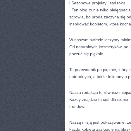
i Sezonowe projekty i styl roku
. Ten blog to nie tylko pielęgnacj
zdrowia, bo uroda zaczyna się od
inspirować kobietom, które kocha
W naszym świecie łączymy minima
Od naturalnych kosmetyków, po i
poczuć się pięknie.
To przewodnik po pięknie, który 
naturalnych, a także felietony o 
Nasza redakcja to również miejsc
Każdy znajdzie tu coś dla siebie
trendów.
Naszą misją jest pokazywanie, że
każda kobieta zasługuje na blask