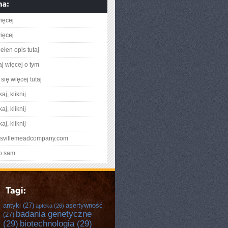
ięcej
ięcej
ełen opis tutaj
aj więcej o tym
się więcej tutaj
aj, kliknij
aj, kliknij
aj, kliknij
ouisvillemeadcompany.com
o sam
antyki
(27)
asertywność
apteka
(26)
badania genetyczne
(27)
(29)
biotechnologia
(29)