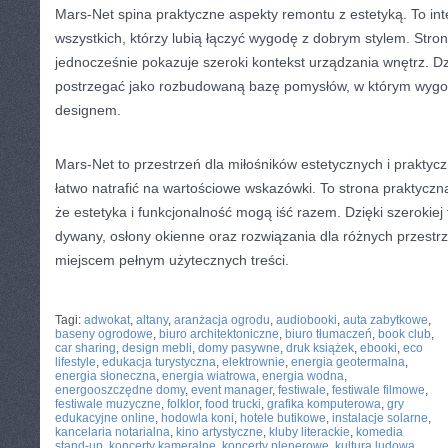
Mars-Net spina praktyczne aspekty remontu z estetyką. To int
wszystkich, którzy lubią łączyć wygodę z dobrym stylem. Str
jednocześnie pokazuje szeroki kontekst urządzania wnętrz. 
postrzegać jako rozbudowaną bazę pomysłów, w którym wygod
designem.
Mars-Net to przestrzeń dla miłośników estetycznych i praktyc
łatwo natrafić na wartościowe wskazówki. To strona praktyczna
że estetyka i funkcjonalność mogą iść razem. Dzięki szerokie
dywany, osłony okienne oraz rozwiązania dla różnych przestrz
miejscem pełnym użytecznych treści.
CATEGORIES:
TURYSTYKA, PODRÓŻE
Tagi:
adwokat
,
altany
,
aranżacja ogrodu
,
audiobooki
,
auta zabytkowe
,
baseny ogrodowe
,
biuro architektoniczne
,
biuro tłumaczeń
,
book club
,
car sharing
,
design mebli
,
domy pasywne
,
druk książek
,
ebooki
,
eco
lifestyle
,
edukacja turystyczna
,
elektrownie
,
energia geotermalna
,
energia słoneczna
,
energia wiatrowa
,
energia wodna
,
energooszczędne domy
,
event manager
,
festiwale
,
festiwale filmowe
,
festiwale muzyczne
,
folklor
,
food trucki
,
grafika komputerowa
,
gry
edukacyjne online
,
hodowla koni
,
hotele butikowe
,
instalacje solarne
,
kancelaria notarialna
,
kino artystyczne
,
kluby literackie
,
komedia
stand-up
,
koncerty kameralne
,
koncerty plenerowe
,
kultura ludowa
,