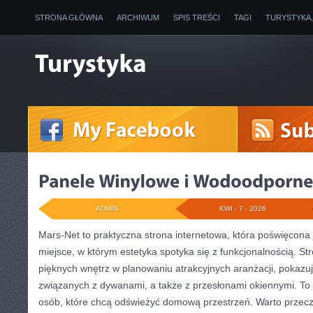
STRONA GŁÓWNA
ARCHIWUM
SPIS TREŚCI
TAGI
TURYSTYKA
ADMIN
KWI - 7 - 2026
Mars-Net to praktyczna strona internetowa, która poświęcona j
miejsce, w którym estetyka spotyka się z funkcjonalnością. S
pięknych wnętrz w planowaniu atrakcyjnych aranżacji, pokazuj
związanych z dywanami, a także z przesłonami okiennymi. T
osób, które chcą odświeżyć domową przestrzeń. Warto przecz