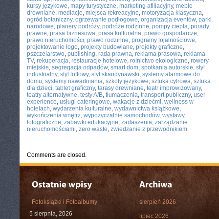
kursy językowe
,
mapy turystyczne
,
marketing afiliacyjny
,
meble
drewniane
,
mediacje
,
miejsca rekreacyjne
,
motoryzacja klasyczna
,
ogród botaniczny
,
ogrzewanie podłogowe
,
organizacja eventów
,
parki
narodowe
,
planery podróży
,
podróże rodzinne
,
pompy ciepła
,
porady
prawne
,
prasa biznesowa
,
prasa kulturalna
,
prawo gospodarcze
,
prawo nieruchomości
,
prawo rodzinne
,
programy lojalnościowe
,
projektowanie logo
,
projekty budowlane
,
projekty graficzne
,
pszczelarstwo
,
publishing
,
rada prawna
,
reklama prasowa
,
reklama
TV
,
rekuperacja
,
restauracje hotelowe
,
rolnictwo ekologiczne
,
rowery
miejskie
,
segregacja odpadów
,
smart dom
,
spotkania autorskie
,
styl
industrialny
,
styl loftowy
,
styl skandynawski
,
systemy alarmowe do
domu
,
systemy nawadniania
,
szkoły językowe
,
sztuka cyfrowa
,
sztuka
dla dzieci
,
tablet graficzny
,
tarasy drewniane
,
teatr improwizowany
,
teatry alternatywne
,
testy A/B
,
tłumaczenia
,
transport publiczny
,
user
experience
,
usługi cateringowe
,
wakacje z dziećmi
,
wellness w
hotelach
,
wydarzenia kulturalne
,
wydawnictwa książkowe
,
wykończenia wnętrz
,
wypożyczalnie samochodów
,
wystawy
fotograficzne
,
zabawki edukacyjne
,
zadaszenia
,
zarządzanie
nieruchomościami
,
zero waste
,
zwiedzanie z przewodnikiem
Comments are closed.
Fotoksiążki i Fotoalbumy
sierpień 2026
5 sierpnia, 2026
lipiec 2026