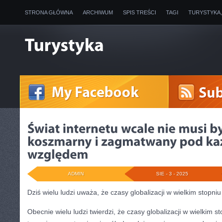
STRONA GŁÓWNA
ARCHIWUM
SPIS TREŚCI
TAGI
TURYSTYKA
ADMIN
SIE - 3 - 2025
Dziś wielu ludzi uważa, że czasy globalizacji w wielkim stopniu
Obecnie wielu ludzi twierdzi, że czasy globalizacji w wielkim s