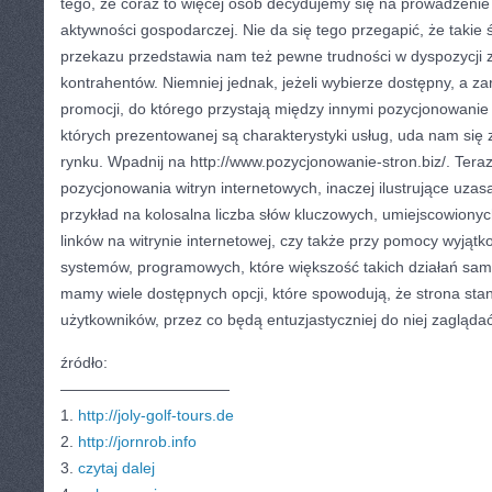
tego, że coraz to więcej osób decydujemy się na prowadzenie 
aktywności gospodarczej. Nie da się tego przegapić, że taki
przekazu przedstawia nam też pewne trudności w dyspozycji z
kontrahentów. Niemniej jednak, jeżeli wybierze dostępny, a za
promocji, do którego przystają między innymi pozycjonowanie 
których prezentowanej są charakterystyki usług, uda nam się z
rynku. Wpadnij na http://www.pozycjonowanie-stron.biz/. Ter
pozycjonowania witryn internetowych, inaczej ilustrujące uzasa
przykład na kolosalna liczba słów kluczowych, umiejscowiony
linków na witrynie internetowej, czy także przy pomocy wyjątk
systemów, programowych, które większość takich działań sam
mamy wiele dostępnych opcji, które spowodują, że strona stani
użytkowników, przez co będą entuzjastyczniej do niej zaglądać
źródło:
———————————
1.
http://joly-golf-tours.de
2.
http://jornrob.info
3.
czytaj dalej