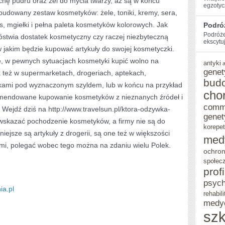
chę pudru oraz żel do mycia twarzy, aż są w końcu
egzotycz
zbudowany zestaw kosmetyków: żele, toniki, kremy, sera,
ŚRODKÓW
ęs, mgiełki i pełna paleta kosmetyków kolorowych. Jak
Podró
DO
Podróże
óstwia dostatek kosmetyczny czy raczej niezbyteczną
ekscytu
TWARZY,
 jakim będzie kupować artykuły do swojej kosmetyczki.
WŁOSÓW
e, w pewnych sytuacjach kosmetyki kupić wolno na
antyki
genet
k też w supermarketach, drogeriach, aptekach,
I
bud
kami pod wyznaczonym szyldem, lub w końcu na przykład
CAŁEGO
cho
ekomendowane kupowanie kosmetyków z nieznanych źródeł i
CIAŁA
comm
. Wejdź dziś na http://www.travelsun.pl/ktora-odzywka-
genet
LUDZKIEGO
 wskazać pochodzenie kosmetyków, a firmy nie są do
korepet
ejsze są artykuły z drogerii, są one też w większości
med
, polegać wobec tego można na zdaniu wielu Polek.
ochron
społec
prof
psych
ia.pl
rehabili
medy
szk