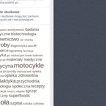
ną⁣ podróż po ...
że służbowe
 służbowe⁢ mogą być zarówno
jącym jak i wyczerpującym ...
badania
asertywność
apteka
yczne
biotechnologia
ownictwo
car sharing
roby
e-
diagnostyka
dieta
erce
egzaminy
farmacja
yka
gry edukacyjne
hotele butikowe
materiały medyczne
ycje
motocykle
ycyna
a przyrody
opieka
odchudzanie
opieka zdrowotna
zna
ilaktyka
przychodnia
recepty
ologia społeczna
sprzęt
tacja
rowery miejskie
superfoods
czny
oła
szpital
sztuka cyfrowa