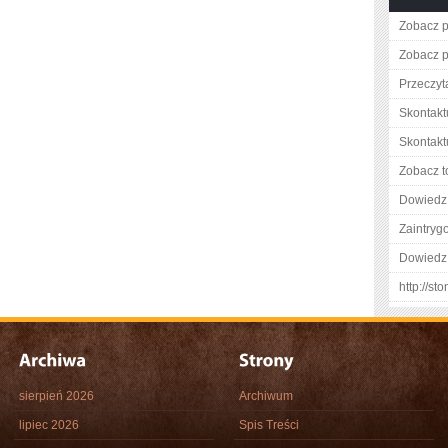
Zobacz p
Zobacz p
Przeczyta
Skontakt
Skontaktu
Zobacz t
Dowiedz 
Zaintry
Dowiedz 
http://s
sierpień 2026
Archiwum
lipiec 2026
Spis Treści