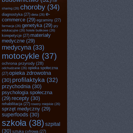
car
choroby
(34)
sharing
(26)
e-
diagnostyka
(27)
dieta
(26)
commerce
(29)
egzaminy
(27)
genetyka
(29)
farmacja
(26)
gry
edukacyjne
(26)
hotele butikowe
(26)
materiały
korepetycje
(27)
medyczne
(29)
medycyna
(33)
motocykle
(37)
ochrona przyrody
(28)
opieka społeczna
odchudzanie
(26)
opieka zdrowotna
(27)
profilaktyka
(32)
(30)
przychodnia
(30)
psychologia społeczna
recepty
(30)
(29)
rehabilitacja
(27)
rowery miejskie
(26)
sprzęt medyczny
(29)
superfoods
(30)
szkoła
(38)
szpital
(30)
sztuka cyfrowa
(27)