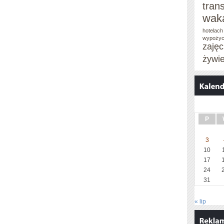
tran
wak
hotelach
wypożyc
zaję
żywi
P
3
10
17
24
31
« lip