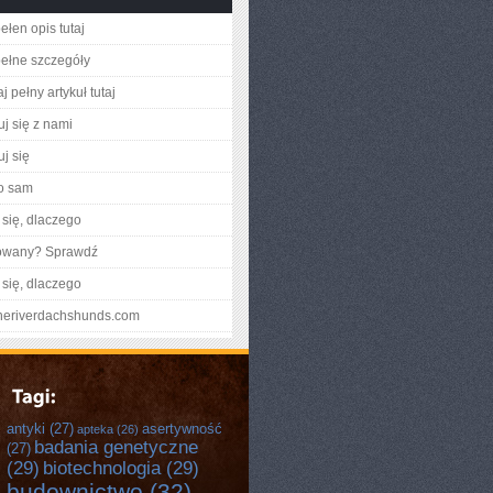
ełen opis tutaj
ełne szczegóły
j pełny artykuł tutaj
uj się z nami
j się
o sam
się, dlaczego
gowany? Sprawdź
się, dlaczego
toneriverdachshunds.com
antyki
(27)
asertywność
apteka
(26)
badania genetyczne
(27)
(29)
biotechnologia
(29)
budownictwo
(32)