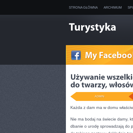
STRONA GŁÓWNA
ARCHIWUM
SP
ADMIN
Każda z dam ma w domu właściw
Nie ma bodaj na świecie damy, kt
dbanie o urodę sprowadzają do p