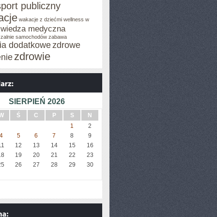
sport publiczny
acje
wakacje z dziećmi
wellness w
wiedza medyczna
zalnie samochodów
zabawa
cia dodatkowe
zdrowe
zdrowie
enie
SIERPIEŃ 2026
W
Ś
C
P
S
N
1
2
4
5
6
7
8
9
11
12
13
14
15
16
18
19
20
21
22
23
25
26
27
28
29
30