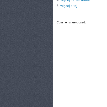
4.
więcej na ten temat
5.
więcej tutaj
CATEGORIES:
TURYSTYKA, PODRÓŻE
Comments are closed.