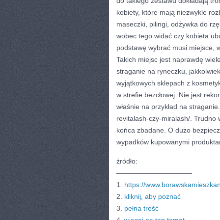
do takiego zestawu dokładają tro
kobiety, które mają niezwykle ro
maseczki, pilingi, odżywka do rz
wobec tego widać czy kobieta ub
podstawę wybrać musi miejsce, w
Takich miejsc jest naprawdę wiel
straganie na ryneczku, jakkolwie
wyjątkowych sklepach z kosmety
w strefie bezcłowej. Nie jest r
właśnie na przykład na straganie
revitalash-czy-miralash/. Trudno
końca zbadane. O dużo bezpieczni
wypadków kupowanymi produktami
źródło:
———————————
1.
https://www.borawskamieszkan
2.
kliknij, aby poznać
3.
pełna treść