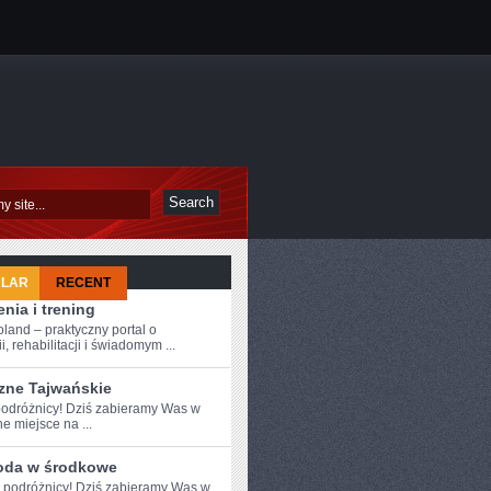
ULAR
RECENT
nia i trening
oland – praktyczny portal o
i, rehabilitacji i świadomym ...
zne Tajwańskie
odróżnicy!⁤ Dziś zabieramy Was w
e miejsce na ...
oda w środkowe
e podróżnicy! Dziś zabieramy Was w