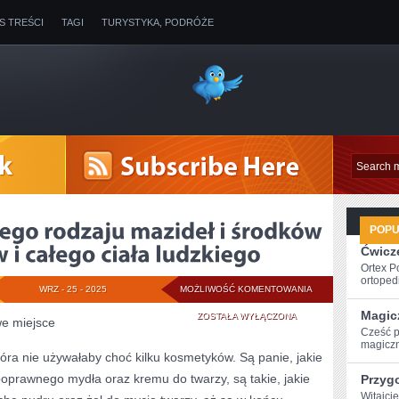
IS TREŚCI
TAGI
TURYSTYKA, PODRÓŻE
POP
Ćwicze
Ortex P
ortopedi
UŻYWANIE
WRZ - 25 - 2025
MOŻLIWOŚĆ KOMENTOWANIA
Magic
WSZELKIEGO
ZOSTAŁA WYŁĄCZONA
e miejsce
Cześć p
RODZAJU
magiczn
óra nie używałaby choć kilku kosmetyków. Są panie, jakie
MAZIDEŁ
oprawnego mydła oraz kremu do twarzy, są takie, jakie
Przyg
I
Witajci