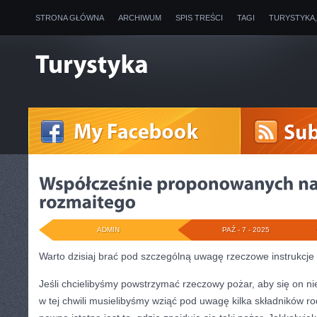
STRONA GŁÓWNA
ARCHIWUM
SPIS TREŚCI
TAGI
TURYSTYKA
ADMIN
PAŹ - 7 - 2025
Warto dzisiaj brać pod szczególną uwagę rzeczowe instrukcje
Jeśli chcielibyśmy powstrzymać rzeczowy pożar, aby się on ni
w tej chwili musielibyśmy wziąć pod uwagę kilka składników r