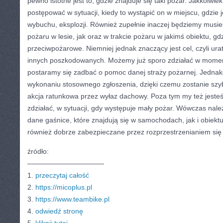
pewno istotne jest to, gdzie znajduje się taki pożar. Jakkolwie
postępować w sytuacji, kiedy to wystąpić on w miejscu, gdzie
wybuchu, eksplozji. Również zupełnie inaczej będziemy musiel
pożaru w lesie, jak oraz w trakcie pożaru w jakimś obiektu, gd
przeciwpożarowe. Niemniej jednak znaczący jest cel, czyli ura
innych poszkodowanych. Możemy już sporo zdziałać w momenci
postaramy się zadbać o pomoc danej straży pożarnej. Jedna
wykonaniu stosownego zgłoszenia, dzięki czemu zostanie s
akcja ratunkowa przez wyłaz dachowy. Poza tym my też jeste
zdziałać, w sytuacji, gdy występuje mały pożar. Wówczas nale
dane gaśnice, które znajdują się w samochodach, jak i obiekt
również dobrze zabezpieczane przez rozprzestrzenianiem się
źródło:
———————————
1.
przeczytaj całość
2.
https://micoplus.pl
3.
https://www.teambike.pl
4.
odwiedź stronę