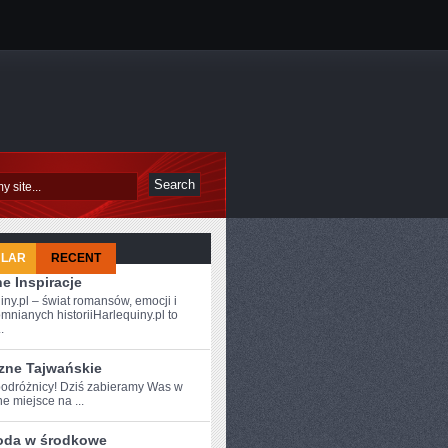
ULAR
RECENT
e Inspiracje
iny.pl – świat romansów, emocji i
mnianych historiiHarlequiny.pl to
.
zne Tajwańskie
odróżnicy!⁤ Dziś zabieramy Was w
e miejsce na ...
oda w środkowe