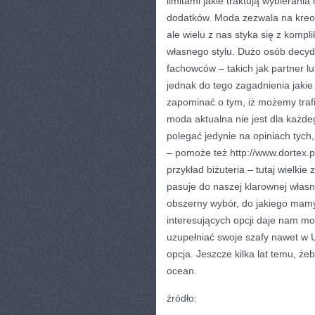
limitami jakie traktują wybierania
dodatków. Moda zezwala na kreo
ale wielu z nas styka się z kompl
własnego stylu. Dużo osób decyd
fachowców – takich jak partner 
jednak do tego zagadnienia jaki
zapominać o tym, iż możemy trafi
moda aktualna nie jest dla każde
polegać jedynie na opiniach tych
– pomoże też http://www.dortex.pl
przykład biżuteria – tutaj wielki
pasuje do naszej klarownej własne
obszerny wybór, do jakiego mamy
interesujących opcji daje nam mo
uzupełniać swoje szafy nawet w 
opcja. Jeszcze kilka lat temu, ż
ocean.
źródło: