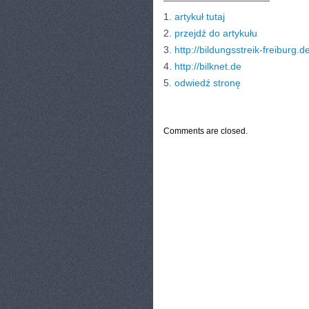
———————————
1.
artykuł tutaj
2.
przejdź do artykułu
3.
http://bildungsstreik-freiburg.d
4.
http://bilknet.de
5.
odwiedź stronę
CATEGORIES:
TURYSTYKA, PODRÓŻE
Comments are closed.