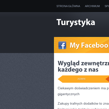
STRONA GŁÓWNA
ARCHIWUM
SP
ADMIN
Ciekawym doświadczeniem ma pra
gigantycznych
Zakupy trafnych dodatków to zn