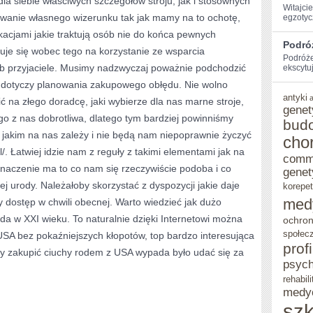
 dla siebie właściwych szczegółów stroju, jak i stosownych
Witajci
wanie własnego wizerunku tak jak mamy na to ochotę,
egzotycz
DLA
ikacjami jakie traktują osób nie do końca pewnych
KAŻDEGO
Podró
uje się wobec tego na korzystanie ze wsparcia
Podróże
Z
lub przyjaciele. Musimy nadzwyczaj poważnie podchodzić
ekscytu
NAS
e dotyczy planowania zakupowego obłędu. Nie wolno
antyki
ć na złego doradcę, jaki wybierze dla nas marne stroje,
genet
go z nas dobrotliwa, dlatego tym bardziej powinniśmy
bud
, jakim na nas zależy i nie będą nam niepoprawnie życzyć
cho
/. Łatwiej idzie nam z reguły z takimi elementami jak na
comm
e znaczenie ma to co nam się rzeczywiście podoba i co
genet
j urody. Należałoby skorzystać z dyspozycji jakie daje
korepet
med
 dostęp w chwili obecnej. Warto wiedzieć jak dużo
da w XXI wieku. To naturalnie dzięki Internetowi można
ochron
społec
USA bez pokaźniejszych kłopotów, top bardzo interesująca
prof
eby zakupić ciuchy rodem z USA wypada było udać się za
psych
rehabili
medy
szk