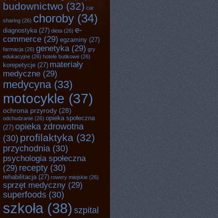
budownictwo
(32)
car
choroby
(34)
sharing
(26)
e-
diagnostyka
(27)
dieta
(26)
commerce
(29)
egzaminy
(27)
genetyka
(29)
farmacja
(26)
gry
edukacyjne
(26)
hotele butikowe
(26)
materiały
korepetycje
(27)
medyczne
(29)
medycyna
(33)
motocykle
(37)
ochrona przyrody
(28)
opieka społeczna
odchudzanie
(26)
opieka zdrowotna
(27)
profilaktyka
(32)
(30)
przychodnia
(30)
psychologia społeczna
recepty
(30)
(29)
rehabilitacja
(27)
rowery miejskie
(26)
sprzęt medyczny
(29)
superfoods
(30)
szkoła
(38)
szpital