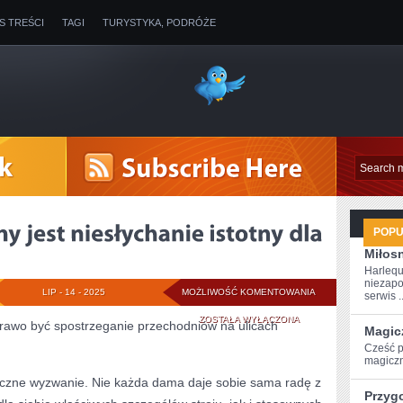
IS TREŚCI
TAGI
TURYSTYKA, PODRÓŻE
POP
Miłosn
Harlequ
niezapo
WYGLĄD
LIP - 14 - 2025
MOŻLIWOŚĆ KOMENTOWANIA
serwis ..
ZEWNĘTRZNY
ZOSTAŁA WYŁĄCZONA
wo być spostrzeganie przechodniów na ulicach
Magic
JEST
Cześć p
magiczn
NIESŁYCHANIE
aczne wyzwanie. Nie każda dama daje sobie sama radę z
Przyg
ISTOTNY