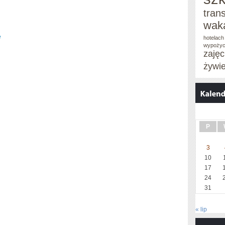
tran
wak
e
hotelach
wypożyc
zaję
żywi
P
3
10
17
24
31
« lip