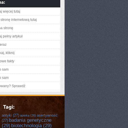
j więcej tutaj
stronę internetową tutaj
na stronę
j pełny artykuł
teraz
aj, kliknij
owe fakty
o sam
o sam
gowany? Sprawdź
antyki
(27)
asertywność
apteka
(26)
badania genetyczne
(27)
(29)
biotechnologia
(29)