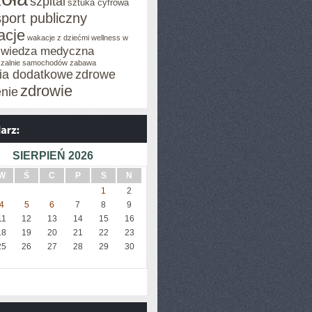
szpital
sztuka cyfrowa
sport publiczny
acje
wakacje z dziećmi
wellness w
wiedza medyczna
zalnie samochodów
zabawa
cia dodatkowe
zdrowe
zdrowie
enie
SIERPIEŃ 2026
W
Ś
C
P
S
N
1
2
4
5
6
7
8
9
11
12
13
14
15
16
18
19
20
21
22
23
25
26
27
28
29
30