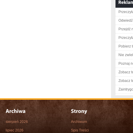
Przeczyta
Odwiedź 
Przejdź 
Przeczyta
Pobierz 
Nie zwlek
Poznaj n
Zobacz t
Zobacz t
Zaintry
sierpień 2026
Archiwum
lipiec 2026
Spis Treści