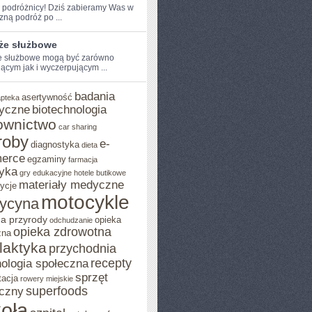
e podróżnicy! Dziś zabieramy Was w
ną⁣ podróż po ...
że służbowe
 służbowe⁢ mogą być zarówno
jącym jak i wyczerpującym ...
badania
asertywność
apteka
yczne
biotechnologia
ownictwo
car sharing
roby
e-
diagnostyka
dieta
erce
egzaminy
farmacja
yka
gry edukacyjne
hotele butikowe
materiały medyczne
ycje
motocykle
ycyna
a przyrody
opieka
odchudzanie
opieka zdrowotna
zna
ilaktyka
przychodnia
recepty
ologia społeczna
sprzęt
tacja
rowery miejskie
superfoods
czny
oła