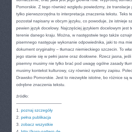
Pomorskie. Z tego również względu powiedzmy, że translacje 
tylko pierwszorzędna to interpretacja znaczenia tekstu. Teks t
pozostał napisany w obcym języku, co powoduje, że istnieje 
pewien język docelowy. Najczęściej językiem docelowym jest te
terenie danego kraju. Można, w następstwie tego także oznaj
pisemnego następuje wykonanie odpowiednika, jaki to ma mie
dokument oryginalny – tłumacz niemieckiego szczecin. To wła
jego stanie się w pełni jasne oraz dosłowne. Rzecz jasna, je
pisemny musimy nie tylko brać pod uwagę ogólne zasady tłum
musimy kontekst kulturowy, czy również systemy zapisu. Pol
Drawsko Pomorskie. Jest to niezwykle istotne, bo różnice są
odrębne znaczenia tekstu.
źródło:
———————————
1.
poznaj szczegóły
2.
pełna publikacja
3.
zobacz wszystkie
4.
http://korn-nattern.de