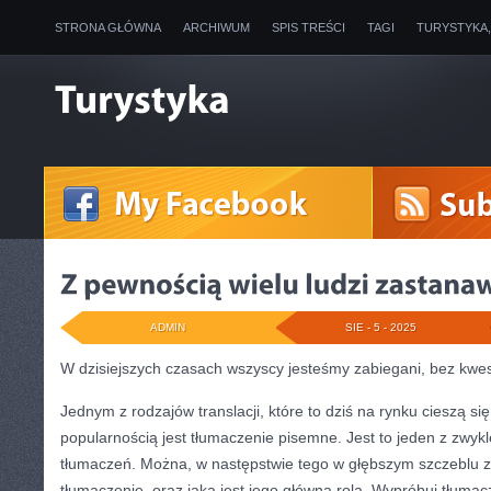
STRONA GŁÓWNA
ARCHIWUM
SPIS TREŚCI
TAGI
TURYSTYKA
ADMIN
SIE - 5 - 2025
W dzisiejszych czasach wszyscy jesteśmy zabiegani, bez kwe
Jednym z rodzajów translacji, które to dziś na rynku cieszą si
popularnością jest tłumaczenie pisemne. Jest to jeden z zwyk
tłumaczeń. Można, w następstwie tego w głębszym szczeblu z
tłumaczenie, oraz jaka jest jego główna rola. Wypróbuj tłuma