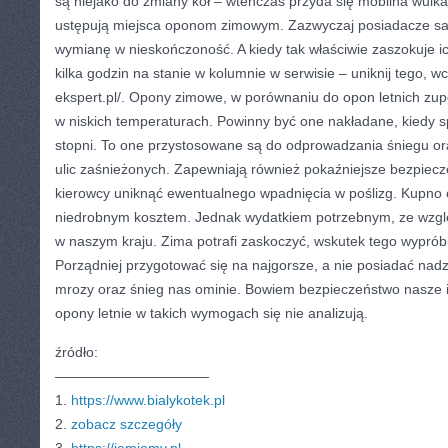
są niejako do zmiany kół – wtenczas przyda się mobilna wulka
ustępują miejsca oponom zimowym. Zazwyczaj posiadacze s
wymianę w nieskończoność. A kiedy tak właściwie zaszokuje i
kilka godzin na stanie w kolumnie w serwisie – uniknij tego, w
ekspert.pl/. Opony zimowe, w porównaniu do opon letnich zupe
w niskich temperaturach. Powinny być one nakładane, kiedy s
stopni. To one przystosowane są do odprowadzania śniegu o
ulic zaśnieżonych. Zapewniają również pokaźniejsze bezpie
kierowcy uniknąć ewentualnego wpadnięcia w poślizg. Kupno 
niedrobnym kosztem. Jednak wydatkiem potrzebnym, ze wzglę
w naszym kraju. Zima potrafi zaskoczyć, wskutek tego wyprób
Porządniej przygotować się na najgorsze, a nie posiadać nad
mrozy oraz śnieg nas ominie. Bowiem bezpieczeństwo nasze i 
opony letnie w takich wymogach się nie analizują.
źródło:
———————————
1.
https://www.bialykotek.pl
2.
zobacz szczegóły