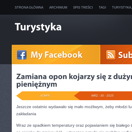
STRONA GŁÓWNA
ARCHIWUM
SPIS TREŚCI
TAGI
TURYSTYKA
ADMIN
WRZ - 30 - 2025
Jeszcze ostatnio wydawało się mało możliwym, żeby młodzi lu
zakładania
Wraz ze spadkiem temperatury oraz pojawianiem się białego 